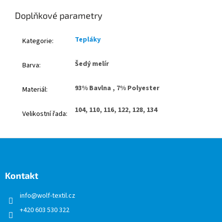
Doplňkové parametry
Tepláky
Kategorie
:
Šedý melír
Barva
:
93% Bavlna , 7% Polyester
Materiál
:
104, 110, 116, 122, 128, 134
Velikostní řada
:
Z
á
p
a
Kontakt
t
info
@
wolf-textil.cz
í
+420 603 530 322