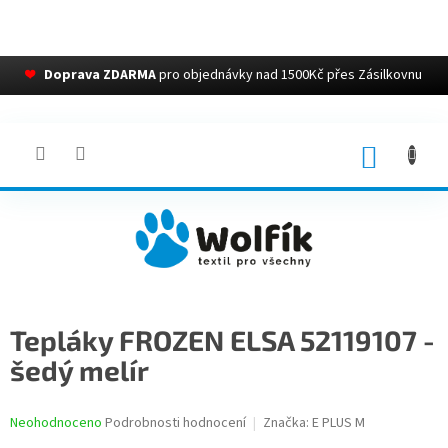
❤
Doprava ZDARMA
pro objednávky nad 1500Kč přes Zásilkovnu
Přejít
na
obsah
NÁKUP
KOŠÍK
Tepláky FROZEN ELSA 52119107 -
šedý melír
Průměrné
Neohodnoceno
Podrobnosti hodnocení
Značka:
E PLUS M
hodnocení