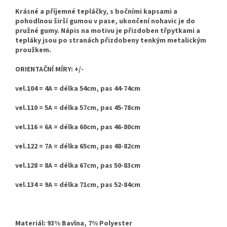
Krásné a
příjemné tepláčky, s bočními kapsami a
pohodlnou širší gumou v pase, ukončení nohavic je do
pružné gumy. Nápis na motivu je přizdoben třpytkami a
tepláky jsou po stranách přizdobeny tenkým metalickým
proužkem.
ORIENTAČNÍ MÍRY: +/-
vel.104 = 4A = délka 54cm, pas 44-74cm
vel.110 = 5A = délka 57cm, pas 45-78cm
vel.116 = 6A = délka 60cm, pas 46-80cm
vel.122 = 7A = délka 65cm, pas 48-82cm
vel.128 = 8A = délka 67cm, pas 50-83cm
vel.134 = 9A = délka 71cm, pas 52-84cm
Materiál: 93% Bavlna, 7% Polyester