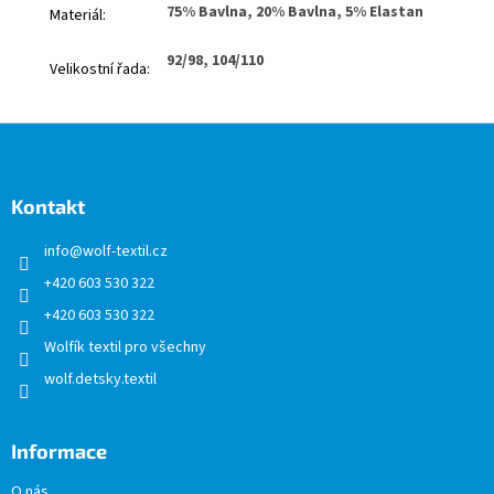
75% Bavlna, 20% Bavlna, 5% Elastan
Materiál
:
92/98, 104/110
Velikostní řada
:
Z
á
p
a
Kontakt
t
info
@
wolf-textil.cz
í
+420 603 530 322
+420 603 530 322
Wolfík textil pro všechny
wolf.detsky.textil
Informace
O nás