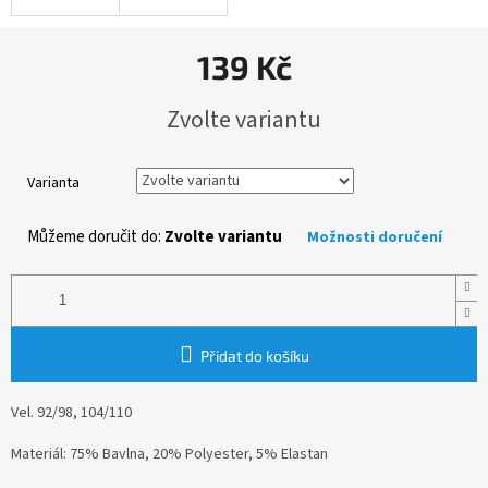
139 Kč
Měrná
Zvolte variantu
cena:
Varianta
Můžeme doručit do:
Zvolte variantu
Možnosti doručení
Přidat do košíku
Vel.
92/98, 104/110
Materiál: 75% Bavlna, 20% Polyester, 5% Elastan