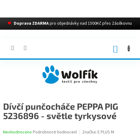
❤
Doprava ZDARMA
pro objednávky nad 1500Kč přes Zásilkovnu
Přejít
na
obsah
NÁKUP
KOŠÍK
Dívčí punčocháče PEPPA PIG
5236896 - světle tyrkysové
Průměrné
Neohodnoceno
Podrobnosti hodnocení
Značka:
E PLUS M
hodnocení