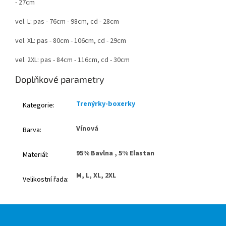
- 27cm
vel. L: pas - 76cm - 98cm, cd - 28cm
vel. XL: pas - 80cm - 106cm, cd - 29cm
vel. 2XL: pas - 84cm - 116cm, cd - 30cm
Doplňkové parametry
Trenýrky-boxerky
Kategorie
:
Vínová
Barva
:
95% Bavlna , 5% Elastan
Materiál
:
M, L, XL, 2XL
Velikostní řada
:
Z
á