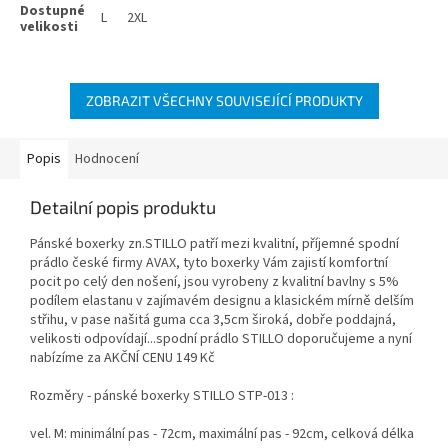
L
2XL
ZOBRAZIT VŠECHNY SOUVISEJÍCÍ PRODUKTY
Popis
Hodnocení
Detailní popis produktu
Pánské boxerky zn.STILLO patří mezi kvalitní, příjemné spodní
prádlo české firmy AVAX, tyto boxerky Vám zajistí komfortní
pocit po celý den nošení, jsou vyrobeny z kvalitní bavlny s 5%
podílem elastanu v zajímavém designu a klasickém mírně delším
střihu, v pase našitá guma cca 3,5cm široká, dobře poddajná,
velikosti odpovídají...spodní prádlo STILLO doporučujeme a nyní
nabízíme za AKČNÍ CENU 149 Kč
Rozměry - pánské boxerky STILLO STP-013 :
vel. M: minimální pas - 72cm, maximální pas - 92cm, celková délka