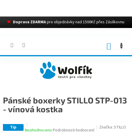
❤
Doprava ZDARMA
pro objednávky nad 1500Kč přes Zásilkovnu
Přejít
na
obsah
NÁKUP
KOŠÍK
Pánské boxerky STILLO STP-013
- vínová kostka
Tip
Značka:
STILLO
Průměrné
Neohodnoceno
Podrobnosti hodnocení