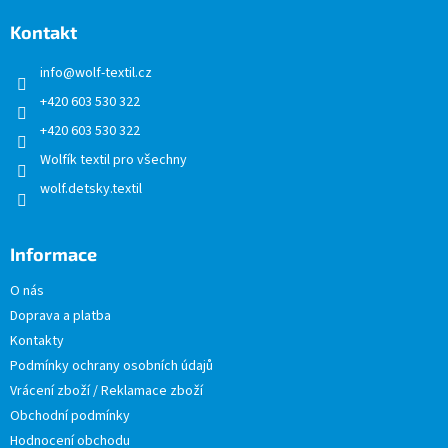
p
a
Kontakt
t
info
@
wolf-textil.cz
í
+420 603 530 322
+420 603 530 322
Wolfík textil pro všechny
wolf.detsky.textil
Informace
O nás
Doprava a platba
Kontakty
Podmínky ochrany osobních údajů
Vrácení zboží / Reklamace zboží
Obchodní podmínky
Hodnocení obchodu