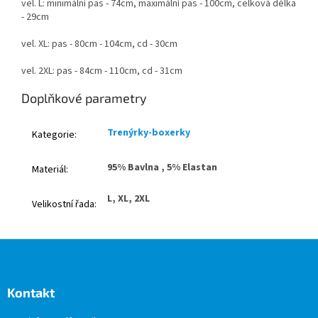
vel. L: minimální pas - 74cm, maximální pas - 100cm, celková délka
- 29cm
vel. XL: pas - 80cm - 104cm, cd - 30cm
vel. 2XL: pas - 84cm - 110cm, cd - 31cm
Doplňkové parametry
Trenýrky-boxerky
Kategorie
:
95% Bavlna , 5% Elastan
Materiál
:
L, XL, 2XL
Velikostní řada
:
Z
á
p
a
Kontakt
t