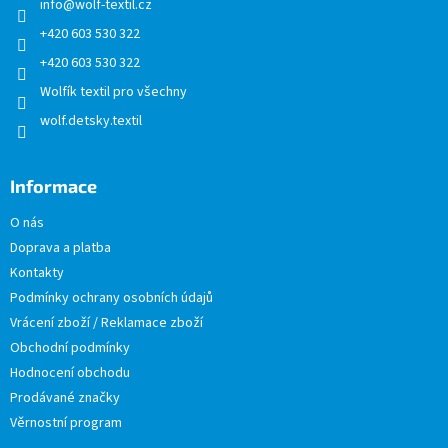
info
@
wolf-textil.cz
í
+420 603 530 322
+420 603 530 322
Wolfík textil pro všechny
wolf.detsky.textil
Informace
O nás
Doprava a platba
Kontakty
Podmínky ochrany osobních údajů
Vrácení zboží / Reklamace zboží
Obchodní podmínky
Hodnocení obchodu
Prodávané značky
Věrnostní program