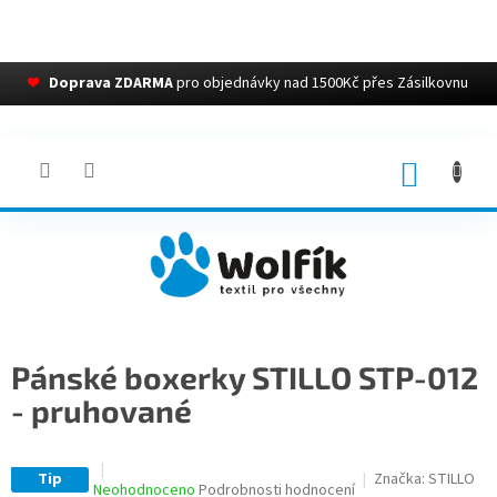
❤
Doprava ZDARMA
pro objednávky nad 1500Kč přes Zásilkovnu
Přejít
na
obsah
NÁKUP
KOŠÍK
Pánské boxerky STILLO STP-012
- pruhované
Tip
Značka:
STILLO
Průměrné
Neohodnoceno
Podrobnosti hodnocení