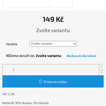
149 Kč
Měrná
Zvolte variantu
cena:
Varianta
Můžeme doručit do:
Zvolte variantu
Možnosti doručení
Přidat do košíku
Vel. L-2XL
Materiál: 95% Bavlna, 5% Elastan