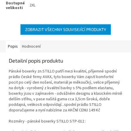
2XL
ZOBRAZIT VŠECHNY SOUVISEJÍCÍ PRODUKTY
Popis
Hodnocení
Detailní popis produktu
Pánské boxerky zn.STILLO patří mezi kvalitní, příjemné spodní
prádlo české firmy AVAX, tyto boxerky Vám zajistí komfortní
pocit po celý den nošení, materiál je měkoučký, velice příjemný
na dotyk - vyrobený z kvalitní bavlny s 5% podílem elastanu,
boxerky jsou v zajímavém - odvážném designu a klasickém mírně
delším střihu, v pase našitá guma cca 3,5cm široká, dobře
poddajná, velikosti odpovídají...spodní prádlo STILLO
doporučujeme a nyní nabízíme za AKČNÍ CENU 149 Kč
Rozměry - pánské boxerky STILLO STP-012 :