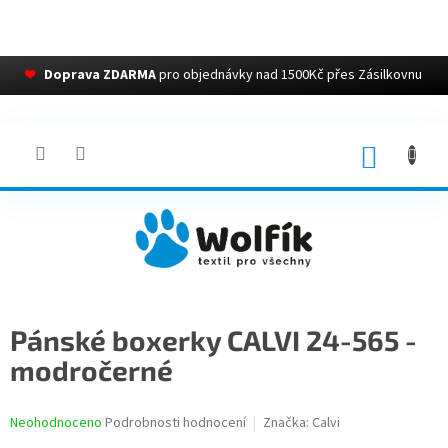
❤
Doprava ZDARMA
pro objednávky nad 1500Kč přes Zásilkovnu
Přejít
na
obsah
NÁKUP
KOŠÍK
Pánské boxerky CALVI 24-565 -
modročerné
Průměrné
Neohodnoceno
Podrobnosti hodnocení
Značka:
Calvi
hodnocení