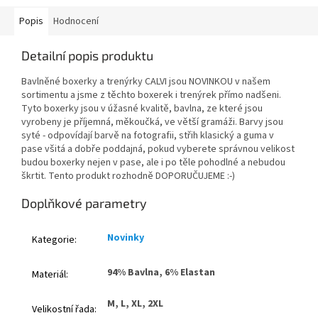
Popis
Hodnocení
Detailní popis produktu
Bavlněné boxerky a trenýrky CALVI jsou NOVINKOU v našem
sortimentu a jsme z těchto boxerek i trenýrek přímo nadšeni.
Tyto boxerky jsou v úžasné kvalitě, bavlna, ze které jsou
vyrobeny je příjemná, měkoučká, ve větší gramáži. Barvy jsou
syté - odpovídají barvě na fotografii, střih klasický a guma v
pase všitá a dobře poddajná, pokud vyberete správnou velikost
budou boxerky nejen v pase, ale i po těle pohodlné a nebudou
škrtit. Tento produkt rozhodně DOPORUČUJEME :-)
Doplňkové parametry
Novinky
Kategorie
:
94% Bavlna, 6% Elastan
Materiál
:
M, L, XL, 2XL
Velikostní řada
: