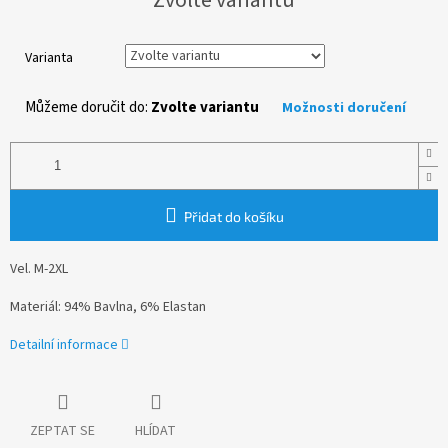
cena:
Varianta
Můžeme doručit do:
Zvolte variantu
Možnosti doručení
Přidat do košíku
Vel. M-2XL
Materiál: 94% Bavlna, 6% Elastan
Detailní informace
ZEPTAT SE
HLÍDAT