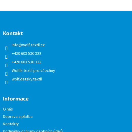
Z
á
p
a
Kontakt
t
info
@
wolf-textil.cz
í
+420 603 530 322
+420 603 530 322
Wolfík textil pro všechny
wolf.detsky.textil
Informace
O nás
Doprava a platba
Kontakty
Podmínky ochrany osobních údajů