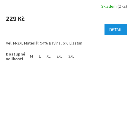
Skladem
(2 ks)
229 Kč
DETAIL
Vel. M-3XL Materiál: 94% Bavlna, 6% Elastan
M
L
XL
2XL
3XL