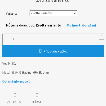
cena:
Varianta
Můžeme doručit do:
Zvolte variantu
Možnosti doručení
Přidat do košíku
Vel. M-3XL
Materiál: 94% Bavlna, 6% Elastan
Detailní informace
ZEPTAT SE
HLÍDAT