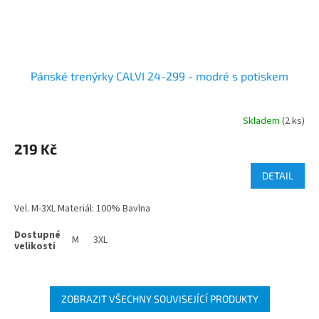
Pánské trenýrky CALVI 24-299 - modré s potiskem
Skladem
(2 ks)
Průměrné
hodnocení
219 Kč
produktu
je
5,0
DETAIL
z
5
Vel. M-3XL Materiál: 100% Bavlna
hvězdiček.
M
3XL
ZOBRAZIT VŠECHNY SOUVISEJÍCÍ PRODUKTY