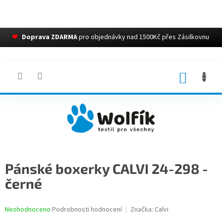
❤
Doprava ZDARMA
pro objednávky nad 1500Kč přes Zásilkovnu
Přejít
na
obsah
NÁKUP
KOŠÍK
Pánské boxerky CALVI 24-298 -
černé
Průměrné
Neohodnoceno
Podrobnosti hodnocení
Značka:
Calvi
hodnocení