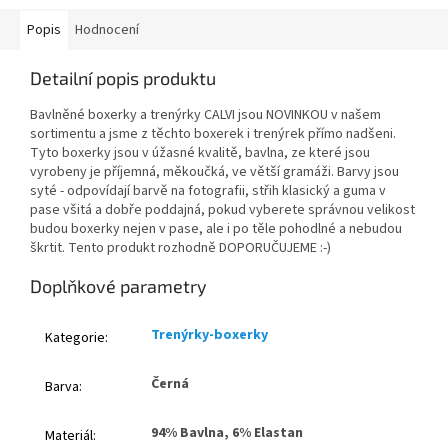
Popis
Hodnocení
Detailní popis produktu
Bavlněné boxerky a trenýrky CALVI jsou NOVINKOU v našem
sortimentu a jsme z těchto boxerek i trenýrek přímo nadšeni.
Tyto boxerky jsou v úžasné kvalitě, bavlna, ze které jsou
vyrobeny je příjemná, měkoučká, ve větší gramáži. Barvy jsou
syté - odpovídají barvě na fotografii, střih klasický a guma v
pase všitá a dobře poddajná, pokud vyberete správnou velikost
budou boxerky nejen v pase, ale i po těle pohodlné a nebudou
škrtit. Tento produkt rozhodně DOPORUČUJEME :-)
Doplňkové parametry
Trenýrky-boxerky
Kategorie
:
Černá
Barva
:
94% Bavlna, 6% Elastan
Materiál
: