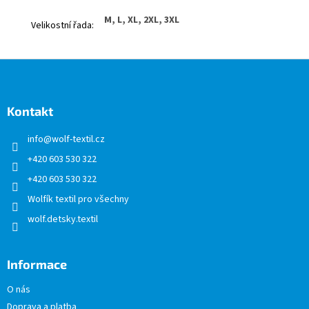
M, L, XL, 2XL, 3XL
Velikostní řada
:
Z
á
p
a
Kontakt
t
info
@
wolf-textil.cz
í
+420 603 530 322
+420 603 530 322
Wolfík textil pro všechny
wolf.detsky.textil
Informace
O nás
Doprava a platba