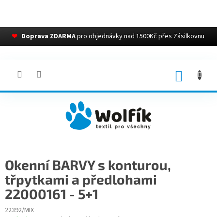
❤
Doprava ZDARMA
pro objednávky nad 1500Kč přes Zásilkovnu
Přejít
na
obsah
NÁKUP
KOŠÍK
Okenní BARVY s konturou,
třpytkami a předlohami
22000161 - 5+1
22392/MIX