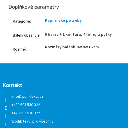
Doplňkové parametry
Papírnické potřeby
Kategorie
:
5 barev + 1 kontura, 4 folie, třpytky
Balení obsahuje
:
Rozměry balení: 16x26x3,2cm
Rozměr
:
Z
á
p
a
Kontakt
t
info
@
wolf-textil.cz
í
+420 603 530 322
+420 603 530 322
Wolfík textil pro všechny