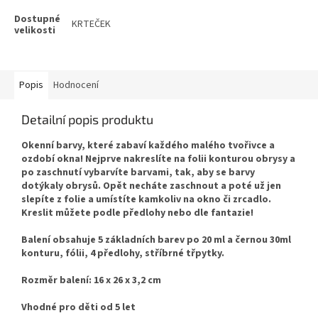
KRTEČEK
Popis
Hodnocení
Detailní popis produktu
Okenní barvy, které zabaví každého malého tvořivce a
ozdobí okna! Nejprve nakreslíte na folii konturou obrysy a
po zaschnutí vybarvíte barvami, tak, aby se barvy
dotýkaly obrysů. Opět necháte zaschnout a poté už jen
slepíte z folie a umístíte kamkoliv na okno či zrcadlo.
Kreslit můžete podle předlohy nebo dle fantazie!
Balení obsahuje 5 základních barev po 20 ml a černou 30ml
konturu, fólii, 4 předlohy, stříbrné třpytky.
Rozměr balení: 16 x 26 x 3,2 cm
Vhodné pro děti od 5 let