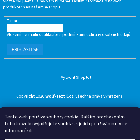
Vložte svůj e-mail a my vám budeme zasílat informace o nových
produktech na našem e-shopu.
E-mail
Vložením e-mailu souhlasíte s
podmínkami ochrany osobních údajů
PŘIHLÁSIT SE
Vytvořil Shoptet
Copyright 2026
Wolf-Textil.cz
. Všechna práva vyhrazena.
Tento web používá soubory cookie. Dalším procházením
tohoto webu vyjadřujete souhlas s jejich používáním.. Více
informací
zde
.