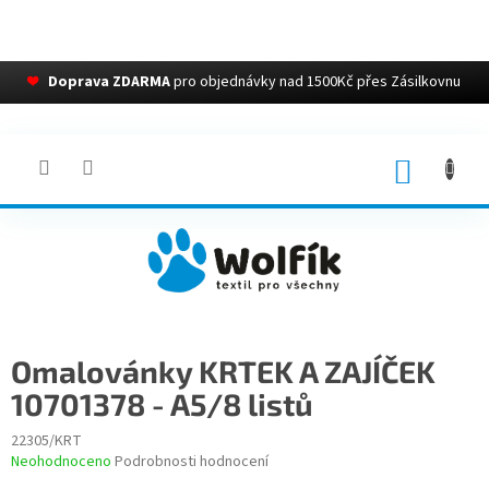
❤
Doprava ZDARMA
pro objednávky nad 1500Kč přes Zásilkovnu
Přejít
na
obsah
NÁKUP
KOŠÍK
Omalovánky KRTEK A ZAJÍČEK
10701378 - A5/8 listů
22305/KRT
Průměrné
Neohodnoceno
Podrobnosti hodnocení
hodnocení