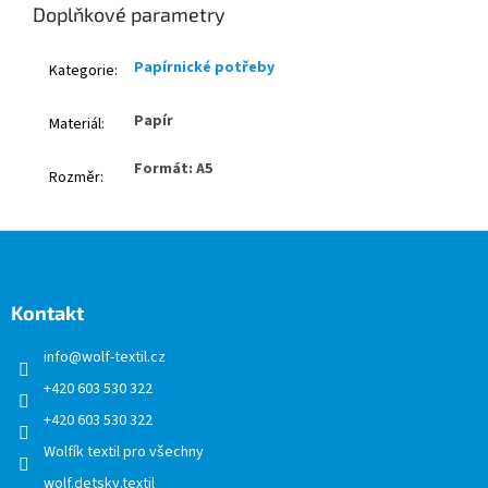
Doplňkové parametry
Papírnické potřeby
Kategorie
:
Papír
Materiál
:
Formát: A5
Rozměr
:
Z
á
p
a
Kontakt
t
info
@
wolf-textil.cz
í
+420 603 530 322
+420 603 530 322
Wolfík textil pro všechny
wolf.detsky.textil