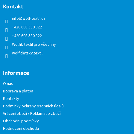
a
Kontakt
t
info
@
wolf-textil.cz
í
+420 603 530 322
+420 603 530 322
Wolfík textil pro všechny
wolf.detsky.textil
Informace
O nás
Doprava a platba
Kontakty
Podmínky ochrany osobních údajů
Vrácení zboží / Reklamace zboží
Obchodní podmínky
Hodnocení obchodu