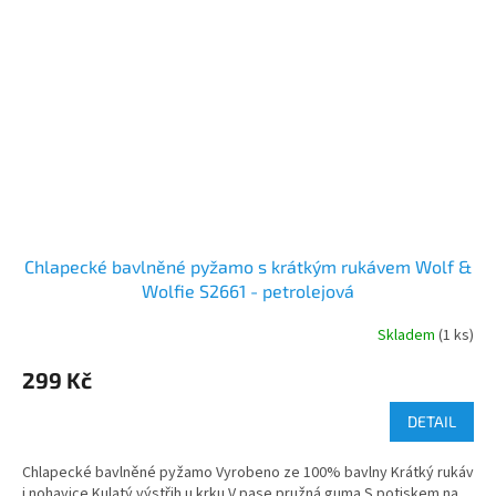
Chlapecké bavlněné pyžamo s krátkým rukávem Wolf &
Wolfie S2661 - petrolejová
Skladem
(1 ks)
299 Kč
DETAIL
Chlapecké bavlněné pyžamo Vyrobeno ze 100% bavlny Krátký rukáv
i nohavice Kulatý výstřih u krku V pase pružná guma S potiskem na