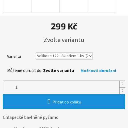
299 Kč
Měrná
Zvolte variantu
cena:
Varianta
Můžeme doručit do:
Zvolte variantu
Možnosti doručení
Přidat do košíku
Chlapecké bavlněné pyžamo