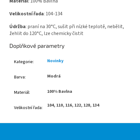
Materiál
: 100% Bavlna
Velikostní řada
: 104-134
Údržba
: praní na 30°C, sušit při nízké teplotě, nebělit,
žehlit do 120°C, lze chemicky čistit
Doplňkové parametry
Novinky
Kategorie
:
Modrá
Barva
:
100% Bavlna
Materiál
:
104, 110, 116, 122, 128, 134
Velikostní řada
:
Z
á
p