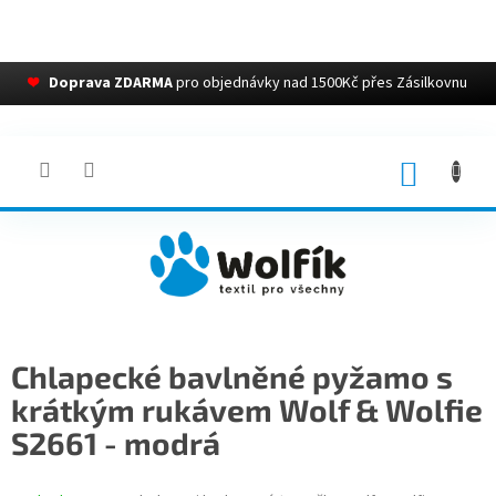
❤
Doprava ZDARMA
pro objednávky nad 1500Kč přes Zásilkovnu
Přejít
na
obsah
NÁKUP
KOŠÍK
Chlapecké bavlněné pyžamo s
krátkým rukávem Wolf & Wolfie
S2661 - modrá