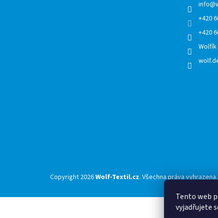
í
info
@
+420 6
+420 6
Wolfík
wolf.de
Copyright 2026
Wolf-Textil.cz
. Všechna práva vyhrazena.
Tento web p
vyjadřujete s