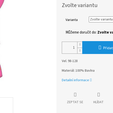
Měrná
Zvolte variantu
cena:
Varianta
Můžeme doručit do:
Zvolte v
Přidat
Vel. 98-128
Materiál: 100% Bavlna
Detailní informace
ZEPTAT SE
HLÍDAT