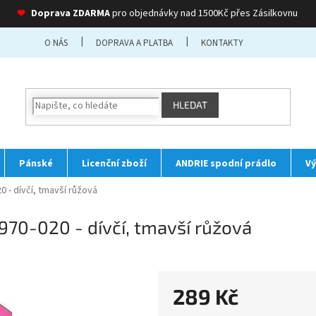
❤
Doprava ZDARMA
pro objednávky nad 1500Kč přes Zásilkovnu
O NÁS
DOPRAVA A PLATBA
KONTAKTY
HLEDAT
Pánské
Licenční zboží
ANDRIE spodní prádlo
Vý
 - dívčí, tmavší růžová
70-020 - dívčí, tmavší růžová
289 Kč