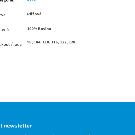
tegorie
:
Růžová
rva
:
100% Bavlna
teriál
:
98, 104, 110, 116, 122, 128
likostní řada
:
t newsletter