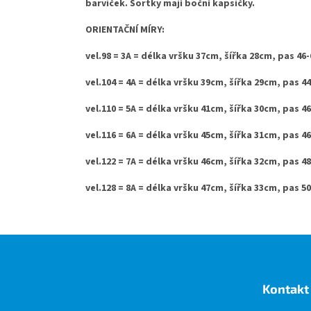
barviček. Šortky mají boční kapsičky.
ORIENTAČNÍ MÍRY:
vel.98 = 3A = délka vršku 37cm, šířka 28cm, pas 46
vel.104 = 4A = délka vršku 39cm, šířka 29cm, pas 4
vel.110 = 5A = délka vršku 41cm, šířka 30cm, pas 4
vel.116 = 6A = délka vršku 45cm, šířka 31cm, pas 4
vel.122 = 7A = délka vršku 46cm, šířka 32cm, pas 4
vel.128 = 8A = délka vršku 47cm, šířka 33cm, pas 5
Z
á
p
a
Kontakt
t