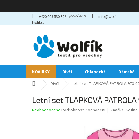
Přejít
+420 603 530 322
info@wolf-
na
textil.cz
obsah
NOVINKY
Dívčí
Chlapecké
Dámské
Domů
Dívčí
Letní set TLAPKOVÁ PATROLA 970-020
Letní set TLAPKOVÁ PATROLA 9
Průměrné
Neohodnoceno
Podrobnosti hodnocení
Značka:
Setino
hodnocení
produktu
je
0,0