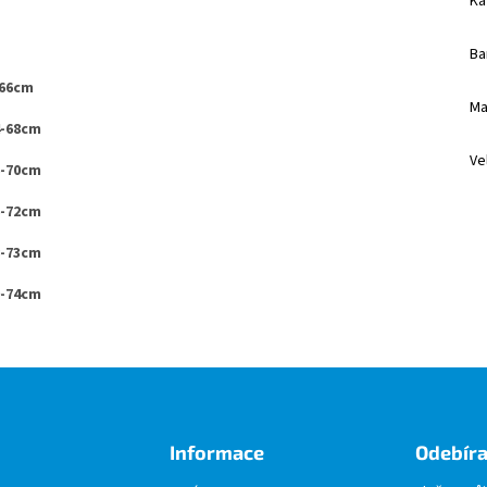
Ka
Ba
-66cm
Ma
4-68cm
Ve
6-70cm
6-72cm
8-73cm
0-74cm
Informace
Odebíra