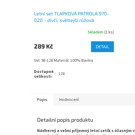
Letní set TLAPKOVÁ PATROLA 970-
020 - dívčí, světlejší růžová
Skladem
(1 ks)
289 Kč
DETAIL
Vel. 98-128 Materiál: 100% Bavlna
128
Popis
Hodnocení
Detailní popis produktu
Nádherný a velmi příjemný letní setík s úžasným 