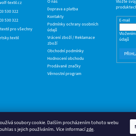
O nás
Vložte svů
wolf-textil.cz
produktech
Doprava a platba
03 530 322
Kontakty
03 530 322
E-mail
Podmínky ochrany osobních
 textil pro všechny
údajů
Vložením
Vrácení zboží / Reklamace
tsky.textil
údajů
zboží
Obchodní podmínky
PŘIHL
Hodnocení obchodu
Prodávané značky
Věrnostní program
oužívá soubory cookie. Dalším procházením tohoto webu
ouhlas s jejich používáním.. Více informací
zde
.