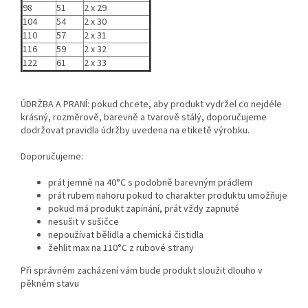
98
51
2 x 29
104
54
2 x 30
110
57
2 x 31
116
59
2 x 32
122
61
2 x 33
ÚDRŽBA A PRANÍ: pokud chcete, aby produkt vydržel co nejdéle
krásný, rozměrově, barevně a tvarově stálý, doporučujeme
dodržovat pravidla údržby uvedena na etiketě výrobku.
Doporučujeme:
prát jemně na 40°C s podobně barevným prádlem
prát rubem nahoru pokud to charakter produktu umožňuje
pokud má produkt zapínání, prát vždy zapnuté
nesušit v sušičce
nepoužívat bělidla a chemická čistidla
žehlit max na 110°C z rubové strany
Při správném zacházení vám bude produkt sloužit dlouho v
pěkném stavu