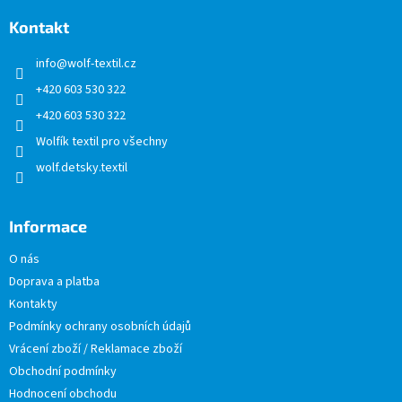
p
a
Kontakt
t
info
@
wolf-textil.cz
í
+420 603 530 322
+420 603 530 322
Wolfík textil pro všechny
wolf.detsky.textil
Informace
O nás
Doprava a platba
Kontakty
Podmínky ochrany osobních údajů
Vrácení zboží / Reklamace zboží
Obchodní podmínky
Hodnocení obchodu