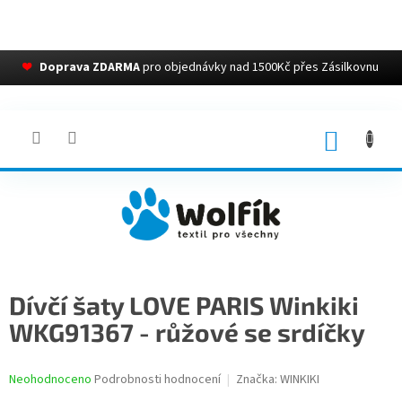
❤
Doprava ZDARMA
pro objednávky nad 1500Kč přes Zásilkovnu
Přejít
na
obsah
NÁKUP
KOŠÍK
Dívčí šaty LOVE PARIS Winkiki
WKG91367 - růžové se srdíčky
Průměrné
Neohodnoceno
Podrobnosti hodnocení
Značka:
WINKIKI
hodnocení