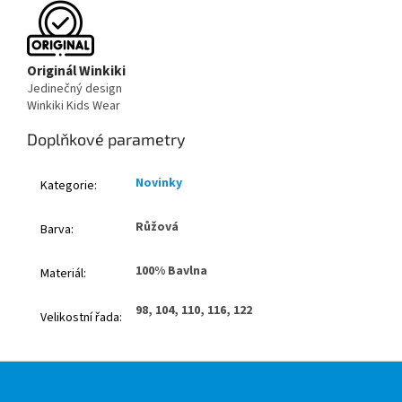
Originál Winkiki
Jedinečný design
Winkiki Kids Wear
Doplňkové parametry
Novinky
Kategorie
:
Růžová
Barva
:
100% Bavlna
Materiál
:
98, 104, 110, 116, 122
Velikostní řada
:
Z
á