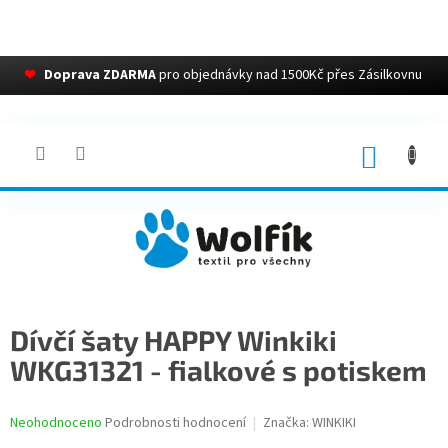
❤
Doprava ZDARMA
pro objednávky nad 1500Kč přes Zásilkovnu
Přejít
na
obsah
NÁKUP
KOŠÍK
Dívčí šaty HAPPY Winkiki
WKG31321 - fialkové s potiskem
Průměrné
Neohodnoceno
Podrobnosti hodnocení
Značka:
WINKIKI
hodnocení