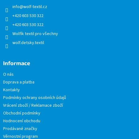
t
info
@
wolf-textil.cz
í
+420 603 530 322
+420 603 530 322
Wolfík textil pro všechny
wolf.detsky.textil
Informace
O nás
Doprava a platba
Kontakty
Podmínky ochrany osobních údajů
Vrácení zboží / Reklamace zboží
Obchodní podmínky
Hodnocení obchodu
Prodávané značky
Věrnostní program