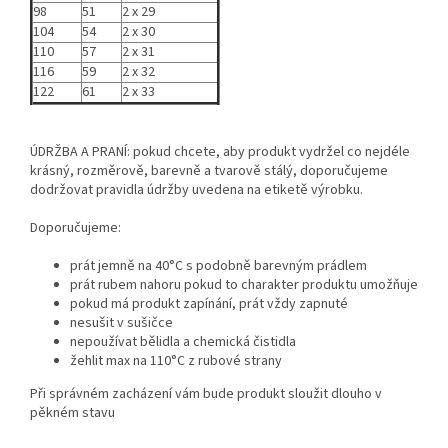
98
51
2 x 29
104
54
2 x 30
110
57
2 x 31
116
59
2 x 32
122
61
2 x 33
ÚDRŽBA A PRANÍ: pokud chcete, aby produkt vydržel co nejdéle
krásný, rozměrově, barevně a tvarově stálý, doporučujeme
dodržovat pravidla údržby uvedena na etiketě výrobku.
Doporučujeme:
prát jemně na 40°C s podobně barevným prádlem
prát rubem nahoru pokud to charakter produktu umožňuje
pokud má produkt zapínání, prát vždy zapnuté
nesušit v sušičce
nepoužívat bělidla a chemická čistidla
žehlit max na 110°C z rubové strany
Při správném zacházení vám bude produkt sloužit dlouho v
pěkném stavu