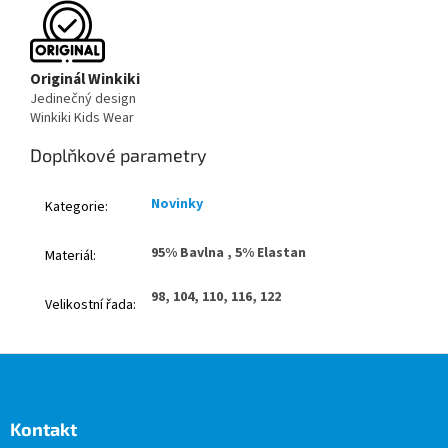
Originál Winkiki
Jedinečný design
Winkiki Kids Wear
Doplňkové parametry
Novinky
Kategorie
:
95% Bavlna , 5% Elastan
Materiál
:
98, 104, 110, 116, 122
Velikostní řada
:
Z
á
p
a
Kontakt