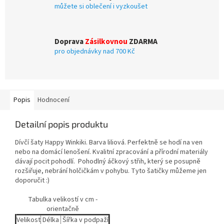
můžete si oblečení i vyzkoušet
Doprava
Zásilkovnou
ZDARMA
pro objednávky nad 700 Kč
Popis
Hodnocení
Detailní popis produktu
Dívčí šaty Happy Winkiki. Barva liliová. Perfektně se hodí na ven
nebo na domácí lenošení. Kvalitní zpracování a přírodní materiály
dávají pocit pohodlí. Pohodlný áčkový střih, který se posupně
rozšiřuje, nebrání holčičkám v pohybu. Tyto šatičky můžeme jen
doporučit :)
Tabulka velikostí v cm -
orientačně
Velikost
Délka
Šířka v podpaží