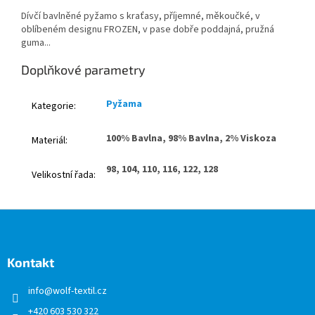
Dívčí bavlněné pyžamo s kraťasy, příjemné, měkoučké, v
oblíbeném designu FROZEN, v pase dobře poddajná, pružná
guma...
Doplňkové parametry
Pyžama
Kategorie
:
100% Bavlna, 98% Bavlna, 2% Viskoza
Materiál
:
98, 104, 110, 116, 122, 128
Velikostní řada
:
Z
á
p
a
Kontakt
t
info
@
wolf-textil.cz
í
+420 603 530 322