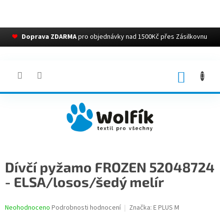
❤
Doprava ZDARMA
pro objednávky nad 1500Kč přes Zásilkovnu
Přejít
na
obsah
NÁKUP
KOŠÍK
Dívčí pyžamo FROZEN 52048724
- ELSA/losos/šedý melír
Průměrné
Neohodnoceno
Podrobnosti hodnocení
Značka:
E PLUS M
hodnocení