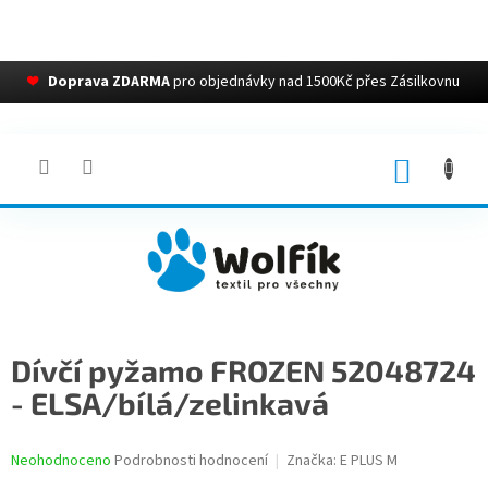
❤
Doprava ZDARMA
pro objednávky nad 1500Kč přes Zásilkovnu
Přejít
na
obsah
NÁKUP
KOŠÍK
Dívčí pyžamo FROZEN 52048724
- ELSA/bílá/zelinkavá
Průměrné
Neohodnoceno
Podrobnosti hodnocení
Značka:
E PLUS M
hodnocení