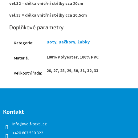
vel.32 = délka vnitřní stélky cca 20cm
vel.33 = délka vnitřní stélky cca 20,5cm
Doplňkové parametry
Boty, Bačkory, Žabky
Kategorie
:
100% Polyester, 100% PVC
Materiál
:
26, 27, 28, 29, 30, 31, 32, 33
Velikostní řada
:
Z
á
p
a
Kontakt
t
info
@
wolf-textil.cz
í
+420 603 530 322