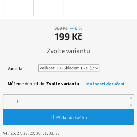
389 Kč
–48 %
199 Kč
Měrná
Zvolte variantu
cena:
Varianta
Můžeme doručit do:
Zvolte variantu
Možnosti doručení
Přidat do košíku
Vel. 26, 27, 28, 29, 30, 31, 32, 33