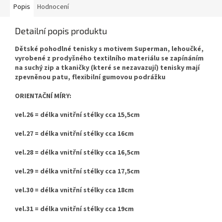
Popis
Hodnocení
Detailní popis produktu
Dětské pohodlné tenisky s motivem Superman, lehoučké,
vyrobené z prodyšného textilního materiálu se zapínáním
na suchý zip a tkaničky (které se nezavazují) tenisky mají
zpevněnou patu, flexibilní gumovou podrážku
ORIENTAČNÍ MÍRY:
vel.26 = délka vnitřní stélky cca 15,5cm
vel.27 = délka vnitřní stélky cca 16cm
vel.28 = délka vnitřní stélky cca 16,5cm
vel.29 = délka vnitřní stélky cca 17,5cm
vel.30 = délka vnitřní stélky cca 18cm
vel.31 = délka vnitřní stélky cca 19cm