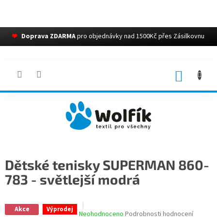
❤
Doprava ZDARMA
pro objednávky nad 1500Kč přes Zásilkovnu
Přejít
na
obsah
NÁKUP
KOŠÍK
Dětské tenisky SUPERMAN 860-
783 - světlejší modrá
Akce
Výprodej
Průměrné
Neohodnoceno
Podrobnosti hodnocení