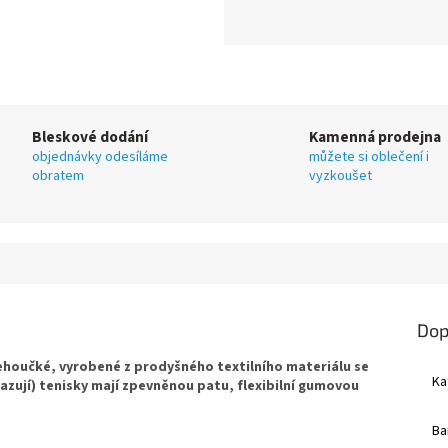
Bleskové dodání
Kamenná prodejna
objednávky odesíláme
můžete si oblečení i
obratem
vyzkoušet
Dop
houčké, vyrobené z prodyšného textilního materiálu se
Ka
vazují) tenisky mají zpevněnou patu, flexibilní gumovou
Ba