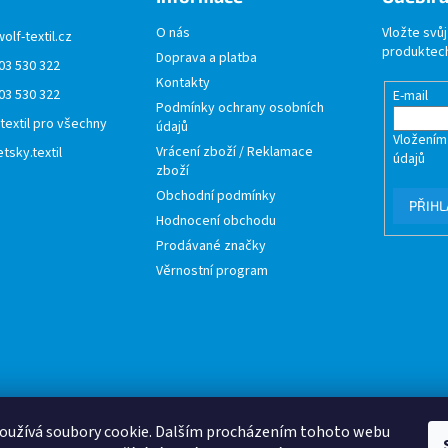
O nás
Vložte svů
wolf-textil.cz
produktech
Doprava a platba
03 530 322
Kontakty
03 530 322
E-mail
Podmínky ochrany osobních
 textil pro všechny
údajů
Vložením
Vrácení zboží / Reklamace
tsky.textil
údajů
zboží
Obchodní podmínky
PŘIHL
Hodnocení obchodu
Prodávané značky
Věrnostní program
oužívá soubory cookie. Dalším procházením tohoto webu