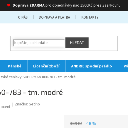
❤
Doprava ZDARMA
pro objednávky nad 1500Kč přes Zásilkovnu
O NÁS
DOPRAVA A PLATBA
KONTAKTY
HLEDAT
Pánské
Licenční zboží
ANDRIE spodní prádlo
Vý
tské tenisky SUPERMAN 860-783 - tm. modré
0-783 - tm. modré
Značka:
Setino
nocení
389 Kč
–48 %