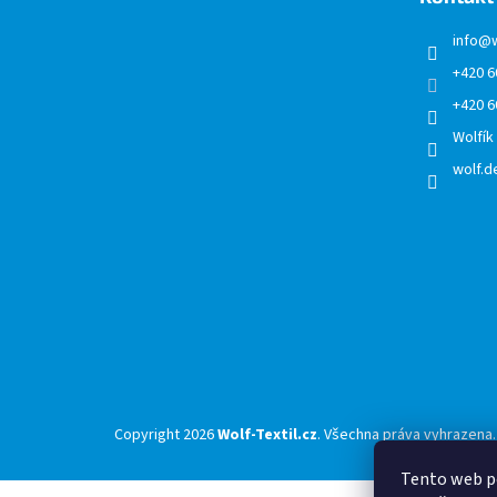
t
í
info
@
+420 6
+420 6
Wolfík
wolf.de
Copyright 2026
Wolf-Textil.cz
. Všechna práva vyhrazena.
Tento web p