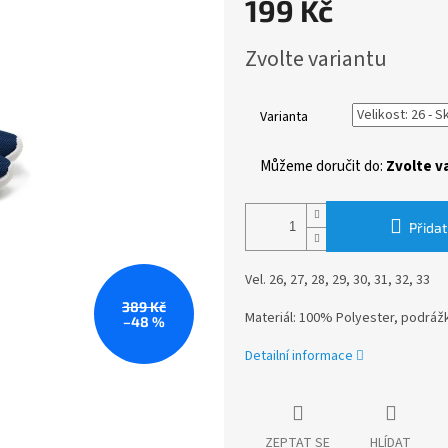
199 Kč
Měrná
Zvolte variantu
cena:
Varianta
Můžeme doručit do:
Zvolte v
Přidat
Vel. 26, 27, 28, 29, 30, 31, 32, 33
389 Kč
Materiál: 100% Polyester, podrá
–48 %
Detailní informace
ZEPTAT SE
HLÍDAT