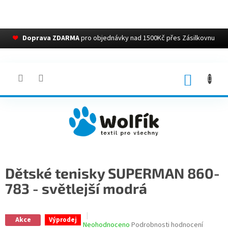
❤
Doprava ZDARMA
pro objednávky nad 1500Kč přes Zásilkovnu
Přejít
na
obsah
NÁKUP
KOŠÍK
Dětské tenisky SUPERMAN 860-
783 - světlejší modrá
Akce
Výprodej
Průměrné
Neohodnoceno
Podrobnosti hodnocení