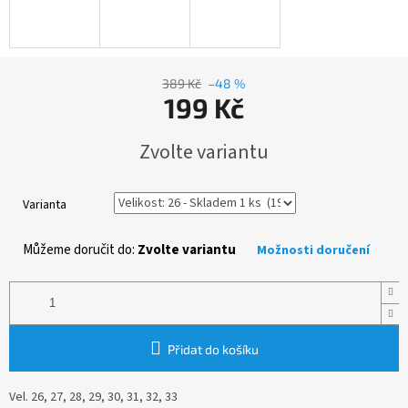
389 Kč
–48 %
199 Kč
Měrná
Zvolte variantu
cena:
Varianta
Můžeme doručit do:
Zvolte variantu
Možnosti doručení
Přidat do košíku
Vel. 26, 27, 28, 29, 30, 31, 32, 33