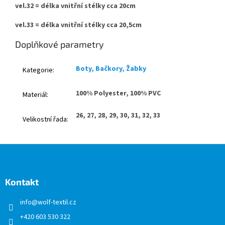
vel.32 = délka vnitřní stélky cca 20cm
vel.33 = délka vnitřní stélky cca 20,5cm
Doplňkové parametry
Boty, Bačkory, Žabky
Kategorie
:
100% Polyester, 100% PVC
Materiál
:
26, 27, 28, 29, 30, 31, 32, 33
Velikostní řada
:
Z
á
p
a
Kontakt
t
info
@
wolf-textil.cz
í
+420 603 530 322