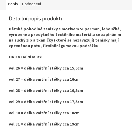
Popis
Hodnocení
Detailní popis produktu
Dětské pohodlné tenisky s motivem Superman, lehoučké,
vyrobené z prodyšného textilního materiálu se zapínáním
na suchý zip a tkaničky (které se nezavazují) tenisky mají
zpevněnou patu, flexibilní gumovou podrážku
ORIENTAČNÍ MÍRY:
vel.26 = délka vnitřní stélky cca 15,5cm
vel.27 = délka vnitřní stélky cca 16cm
vel.28 = délka vnitřní stélky cca 16,5cm
vel.29 = délka vnitřní stélky cca 17,5cm
vel.30 = délka vnitřní stélky cca 18cm
vel.31 = délka vnitřní stélky cca 19cm