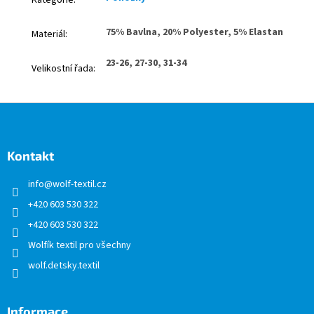
Kategorie
:
75% Bavlna, 20% Polyester, 5% Elastan
Materiál
:
23-26, 27-30, 31-34
Velikostní řada
:
Z
á
p
a
Kontakt
t
info
@
wolf-textil.cz
í
+420 603 530 322
+420 603 530 322
Wolfík textil pro všechny
wolf.detsky.textil
Informace