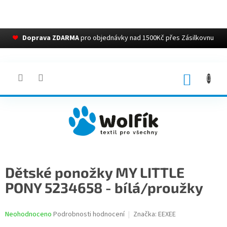
❤
Doprava ZDARMA
pro objednávky nad 1500Kč přes Zásilkovnu
Přejít
na
obsah
NÁKUP
KOŠÍK
Dětské ponožky MY LITTLE
PONY 5234658 - bílá/proužky
Průměrné
Neohodnoceno
Podrobnosti hodnocení
Značka:
EEXEE
hodnocení