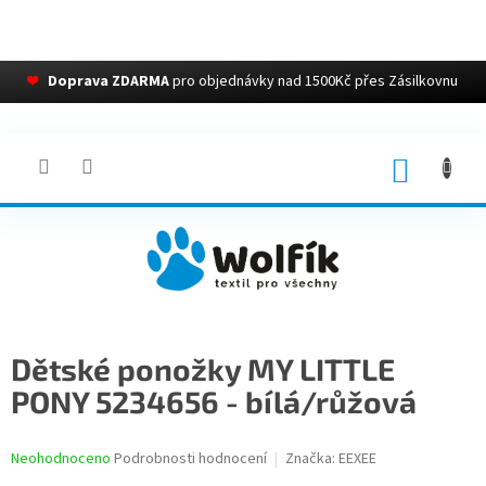
❤
Doprava ZDARMA
pro objednávky nad 1500Kč přes Zásilkovnu
Přejít
na
obsah
NÁKUP
KOŠÍK
Dětské ponožky MY LITTLE
PONY 5234656 - bílá/růžová
Průměrné
Neohodnoceno
Podrobnosti hodnocení
Značka:
EEXEE
hodnocení