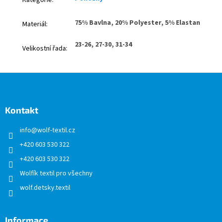
Kategorie
:
75% Bavlna, 20% Polyester, 5% Elastan
Materiál
:
23-26, 27-30, 31-34
Velikostní řada
:
Z
á
p
a
Kontakt
t
info
@
wolf-textil.cz
í
+420 603 530 322
+420 603 530 322
Wolfík textil pro všechny
wolf.detsky.textil
Informace