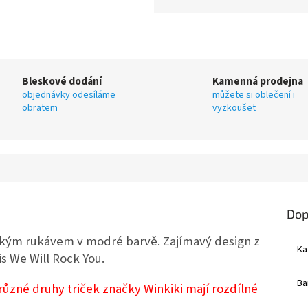
Bleskové dodání
Kamenná prodejna
objednávky odesíláme
můžete si oblečení i
obratem
vyzkoušet
Dop
átkým rukávem v modré barvě. Zajímavý design z
Ka
is We Will Rock You.
Ba
zné druhy triček značky Winkiki mají rozdílné