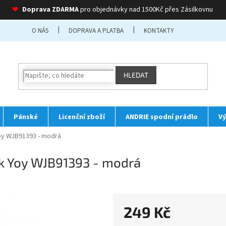
❤
Doprava ZDARMA
pro objednávky nad 1500Kč přes Zásilkovnu
O NÁS
DOPRAVA A PLATBA
KONTAKTY
HLEDAT
Pánské
Licenční zboží
ANDRIE spodní prádlo
Vý
Yoy WJB91393 - modrá
ck Yoy WJB91393 - modrá
I
249 Kč