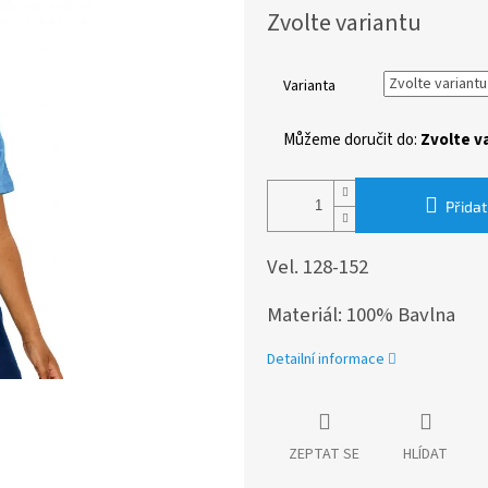
Měrná
Zvolte variantu
cena:
Varianta
Můžeme doručit do:
Zvolte v
Přidat
Vel. 128-152
Materiál: 100% Bavlna
Detailní informace
ZEPTAT SE
HLÍDAT