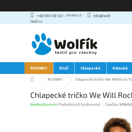
Přejít
+420 603 530 322
info@wolf-
na
textil.cz
obsah
NOVINKY
Dívčí
Chlapecké
Dámské
Domů
NOVINKY
Chlapecké tričko We Will Rock 
Chlapecké tričko We Will Ro
Průměrné
Neohodnoceno
Podrobnosti hodnocení
Značka:
WINKIK
hodnocení
produktu
je
0,0