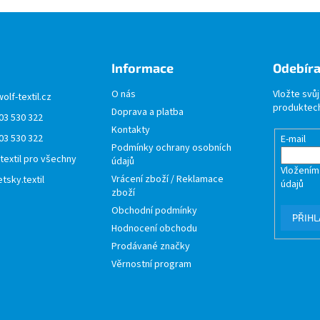
Informace
Odebíra
O nás
Vložte svů
wolf-textil.cz
produktech
Doprava a platba
03 530 322
Kontakty
03 530 322
E-mail
Podmínky ochrany osobních
 textil pro všechny
údajů
Vložením
Vrácení zboží / Reklamace
tsky.textil
údajů
zboží
Obchodní podmínky
PŘIHL
Hodnocení obchodu
Prodávané značky
Věrnostní program