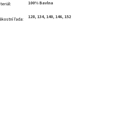
100% Bavlna
teriál
:
128, 134, 140, 146, 152
likostní řada
: