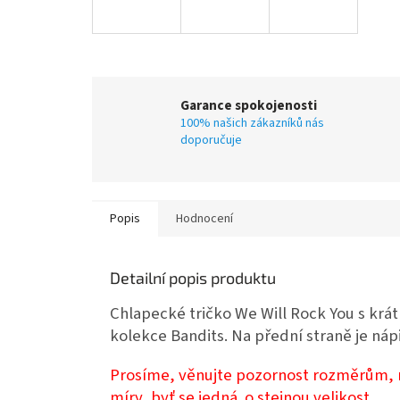
Garance spokojenosti
100% našich zákazníků nás
doporučuje
Popis
Hodnocení
Detailní popis produktu
Chlapecké tričko We Will Rock You s kr
kolekce Bandits. Na přední straně je náp
Prosíme, věnujte pozornost rozměrům, rů
míry, byť se jedná o stejnou velikost.