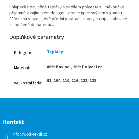
Chlapecké bavlněné tepláky s podílem polyesteru, měkoučké
příjemné v zajímavém designu, v pase úpletový lem s gumou +
šňůrka na stažení, dvě přední postranní kapsy na zip a nohavice
zakončené do patentu...
Doplňkové parametry
Tepláky
Kategorie
:
80% Bavlna , 20% Polyester
Materiál
:
98, 104, 110, 116, 122, 128
Velikostní řada
:
Z
á
p
a
Kontakt
t
info
@
wolf-textil.cz
í