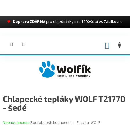
❤
Doprava ZDARMA
pro objednávky nad 1500Kč přes Zásilkovnu
Přejít
na
obsah
NÁKUP
KOŠÍK
Chlapecké tepláky WOLF T2177D
- šedé
Průměrné
Neohodnoceno
Podrobnosti hodnocení
Značka:
WOLF
hodnocení