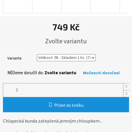
749 Kč
Měrná
Zvolte variantu
cena:
Varianta
Můžeme doručit do:
Zvolte variantu
Možnosti doručení
Přidat do košíku
Chlapecká bunda zateplená jemným chloupkem...