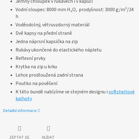
Jemný chloupek v rukávech i v kapuci
Vodní sloupec: 8000 mm H₂O, prodyšnost: 3000 g/m²/24
h
Voděodolný, větruvzdorný materiál
Dvě kapsy na přední straně
Jedna náprsní kapsička na zip
Rukávy ukončené do elastického nápletu
Reflexní prvky
Krytka na zip u krku
Lehce prodloužená zadní strana
Poutko na pověšení
K této bundě nabízíme ve stejném designu i
softshellové
kalhoty
Detailní informace
ZEPTAT SE
HLÍDAT