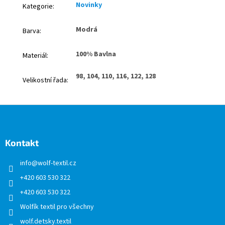
Novinky
Kategorie
:
Modrá
Barva
:
100% Bavlna
Materiál
:
98, 104, 110, 116, 122, 128
Velikostní řada
:
Z
á
p
a
Kontakt
t
info
@
wolf-textil.cz
í
+420 603 530 322
+420 603 530 322
Wolfík textil pro všechny
wolf.detsky.textil