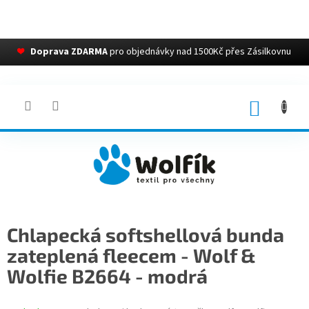
❤
Doprava ZDARMA
pro objednávky nad 1500Kč přes Zásilkovnu
Přejít
na
obsah
NÁKUP
KOŠÍK
Chlapecká softshellová bunda
zateplená fleecem - Wolf &
Wolfie B2664 - modrá