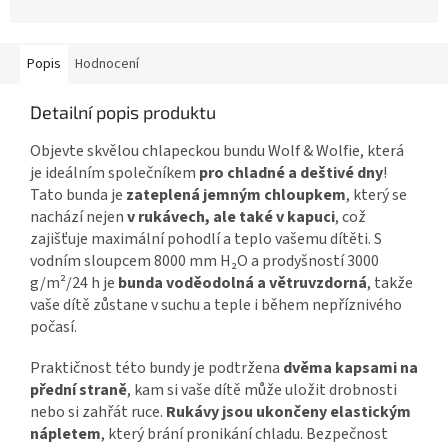
Popis
Hodnocení
Detailní popis produktu
Objevte skvělou chlapeckou bundu Wolf & Wolfie, která
je ideálním společníkem
pro chladné a deštivé dny
!
Tato bunda je
zateplená jemným chloupkem
, který se
nachází nejen
v rukávech, ale také v kapuci
, což
zajišťuje maximální pohodlí a teplo vašemu dítěti. S
vodním sloupcem 8000 mm H₂O a prodyšností 3000
g/m²/24 h je
bunda voděodolná a větruvzdorná
, takže
vaše dítě zůstane v suchu a teple i během nepříznivého
počasí.
Praktičnost této bundy je podtržena
dvěma kapsami na
přední straně
, kam si vaše dítě může uložit drobnosti
nebo si zahřát ruce.
Rukávy jsou ukončeny elastickým
nápletem
, který brání pronikání chladu. Bezpečnost