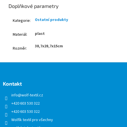
Doplňkové parametry
Ostatní produkty
Kategorie
:
plast
Materiál
:
38,7x28,7x15cm
Rozměr
:
Z
á
p
a
Kontakt
t
info
@
wolf-textil.cz
í
+420 603 530 322
+420 603 530 322
Wolfík textil pro všechny