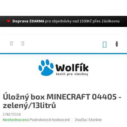
❤
Doprava ZDARMA
pro objednávky nad 1500Kč přes Zásilkovnu
Přejít
na
obsah
NÁKUP
KOŠÍK
Úložný box MINECRAFT 04405 -
zelený/13litrů
17817/CCA
Průměrné
Neohodnoceno
Podrobnosti hodnocení
Značka:
Storline
hodnocení