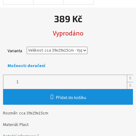
389 Kč
Měrná
Vyprodáno
cena:
Varianta
Možnosti doručení
Přidat do košíku
Rozměr: cca 39x29x15cm
Materiál: Plast