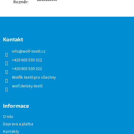
Rozměr
:
Z
á
p
a
Kontakt
t
info
@
wolf-textil.cz
í
+420 603 530 322
+420 603 530 322
Wolfík textil pro všechny
wolf.detsky.textil
Informace
O nás
Doprava a platba
Kontakty