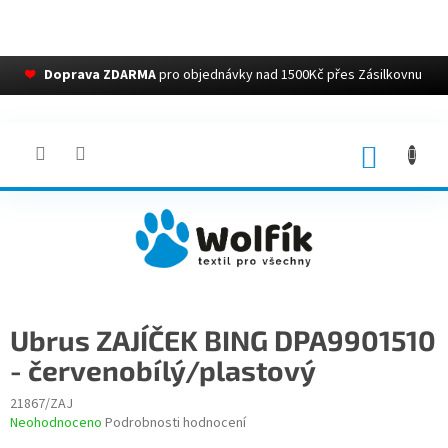
❤
Doprava ZDARMA
pro objednávky nad 1500Kč přes Zásilkovnu
Přejít
na
obsah
NÁKUP
KOŠÍK
Ubrus ZAJÍČEK BING DPA9901510
- červenobílý/plastový
21867/ZAJ
Průměrné
Neohodnoceno
Podrobnosti hodnocení
hodnocení