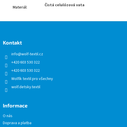
Čistá celulózová vata
Materiál
:
Z
á
p
a
Kontakt
t
info
@
wolf-textil.cz
í
+420 603 530 322
+420 603 530 322
Wolfík textil pro všechny
wolf.detsky.textil
Informace
O nás
Doprava a platba