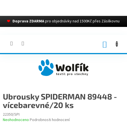
❤
Doprava ZDARMA
pro objednávky nad 1500Kč přes Zásilkovnu
Přejít
na
obsah
NÁKUP
KOŠÍK
Ubrousky SPIDERMAN 89448 -
vícebarevné/20 ks
22350/SPI
Průměrné
Neohodnoceno
Podrobnosti hodnocení
hodnocení