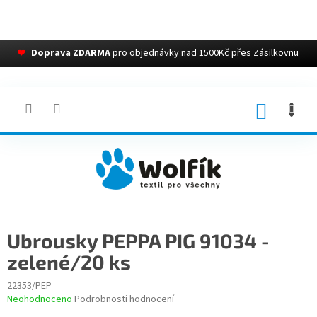
❤
Doprava ZDARMA
pro objednávky nad 1500Kč přes Zásilkovnu
Přejít
na
obsah
NÁKUP
KOŠÍK
Ubrousky PEPPA PIG 91034 -
zelené/20 ks
22353/PEP
Průměrné
Neohodnoceno
Podrobnosti hodnocení
hodnocení