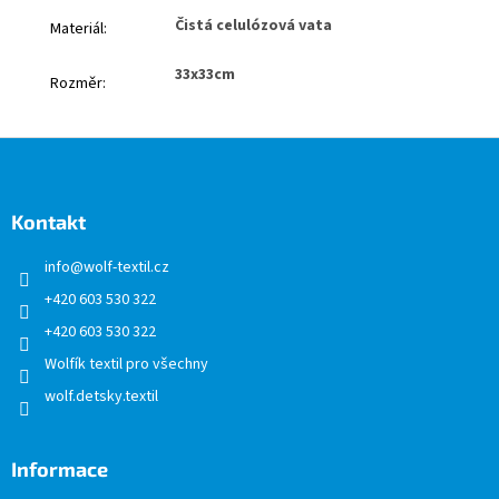
Čistá celulózová vata
Materiál
:
33x33cm
Rozměr
:
Z
á
p
a
Kontakt
t
info
@
wolf-textil.cz
í
+420 603 530 322
+420 603 530 322
Wolfík textil pro všechny
wolf.detsky.textil
Informace