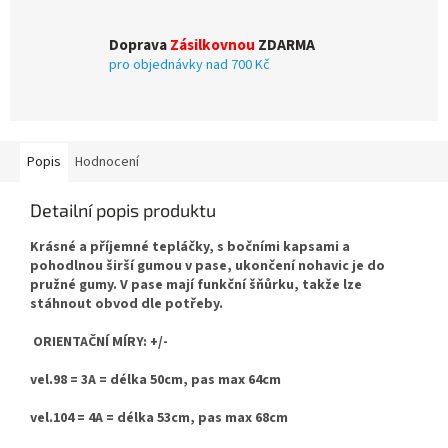
Doprava
Zásilkovnou
ZDARMA
pro objednávky nad 700 Kč
Popis
Hodnocení
Detailní popis produktu
Krásné a
příjemné
tepláčky, s bočními kapsami a
pohodlnou širší gumou v pase, ukončení nohavic je do
pružné gumy. V pase mají funkční šňůrku, takže lze
stáhnout obvod dle potřeby.
ORIENTAČNÍ MÍRY: +/-
vel.98 = 3A = délka 50cm, pas max 64cm
vel.104 = 4A = délka 53cm, pas max 68cm