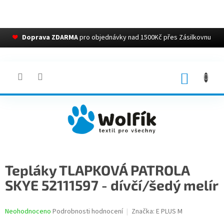
❤
Doprava ZDARMA
pro objednávky nad 1500Kč přes Zásilkovnu
Přejít
na
obsah
NÁKUP
KOŠÍK
Tepláky TLAPKOVÁ PATROLA
SKYE 52111597 - dívčí/šedý melír
Průměrné
Neohodnoceno
Podrobnosti hodnocení
Značka:
E PLUS M
hodnocení