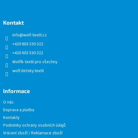
Z
á
p
a
Kontakt
t
info
@
wolf-textil.cz
í
+420 603 530 322
+420 603 530 322
Wolfík textil pro všechny
wolf.detsky.textil
Informace
O nás
Doprava a platba
Kontakty
Podmínky ochrany osobních údajů
Vrácení zboží / Reklamace zboží