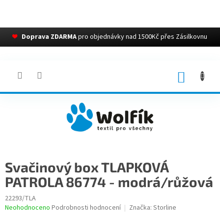
❤
Doprava ZDARMA
pro objednávky nad 1500Kč přes Zásilkovnu
Přejít
na
obsah
NÁKUP
KOŠÍK
Svačinový box TLAPKOVÁ
PATROLA 86774 - modrá/růžová
22293/TLA
Průměrné
Neohodnoceno
Podrobnosti hodnocení
Značka:
Storline
hodnocení