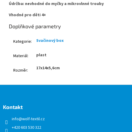
Údržba: nevhodné do myčky a mikrovlnné trouby
Vhodné pro děti 4+
Doplňkové parametry
Svačinový box
Kategorie
:
plast
Materiál
:
17x14x5,6cm
Rozměr
:
Z
á
p
a
Kontakt
t
info
@
wolf-textil.cz
í
+420 603 530 322