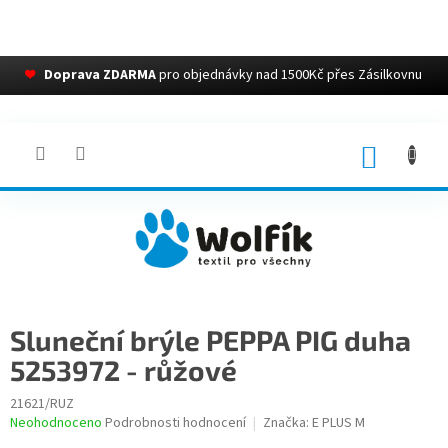
❤
Doprava ZDARMA
pro objednávky nad 1500Kč přes Zásilkovnu
Přejít
na
obsah
NÁKUP
KOŠÍK
Sluneční brýle PEPPA PIG duha
5253972 - růžové
21621/RUZ
Průměrné
Neohodnoceno
Podrobnosti hodnocení
Značka:
E PLUS M
hodnocení