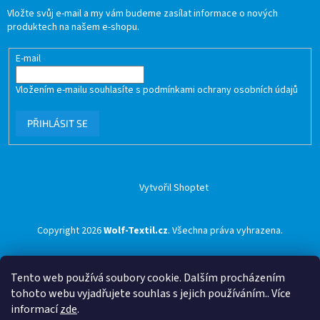
Vložte svůj e-mail a my vám budeme zasílat informace o nových
produktech na našem e-shopu.
E-mail
Vložením e-mailu souhlasíte s
podmínkami ochrany osobních údajů
PŘIHLÁSIT SE
Vytvořil Shoptet
Copyright 2026
Wolf-Textil.cz
. Všechna práva vyhrazena.
Tento web používá soubory cookie. Dalším procházením
tohoto webu vyjadřujete souhlas s jejich používáním.. Více
informací
zde
.