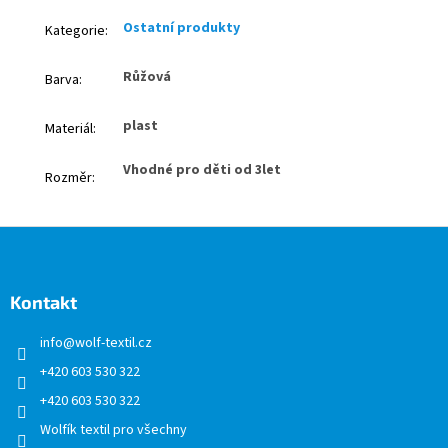
Ostatní produkty
Kategorie
:
Růžová
Barva
:
plast
Materiál
:
Vhodné pro děti od 3let
Rozměr
:
Z
á
p
a
Kontakt
t
info
@
wolf-textil.cz
í
+420 603 530 322
+420 603 530 322
Wolfík textil pro všechny