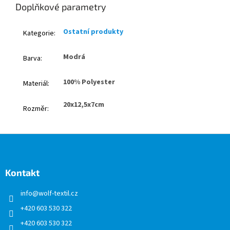
Doplňkové parametry
Ostatní produkty
Kategorie
:
Modrá
Barva
:
100% Polyester
Materiál
:
20x12,5x7cm
Rozměr
:
Z
á
p
a
Kontakt
t
info
@
wolf-textil.cz
í
+420 603 530 322
+420 603 530 322