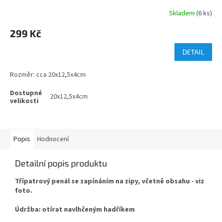
Skladem
(6 ks)
299 Kč
DETAIL
Rozměr: cca 20x12,5x4cm
20x12,5x4cm
Popis
Hodnocení
Detailní popis produktu
Třípatrový penál se zapínáním na zipy, včetně obsahu - viz
foto.
Údržba: otírat navlhčeným hadříkem