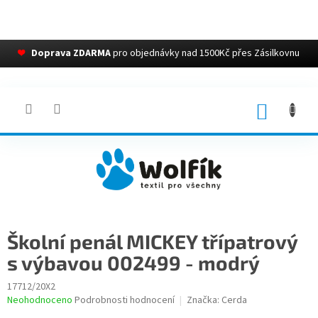
❤
Doprava ZDARMA
pro objednávky nad 1500Kč přes Zásilkovnu
Přejít
na
obsah
NÁKUP
KOŠÍK
Školní penál MICKEY třípatrový
s výbavou 002499 - modrý
17712/20X2
Průměrné
Neohodnoceno
Podrobnosti hodnocení
Značka:
Cerda
hodnocení