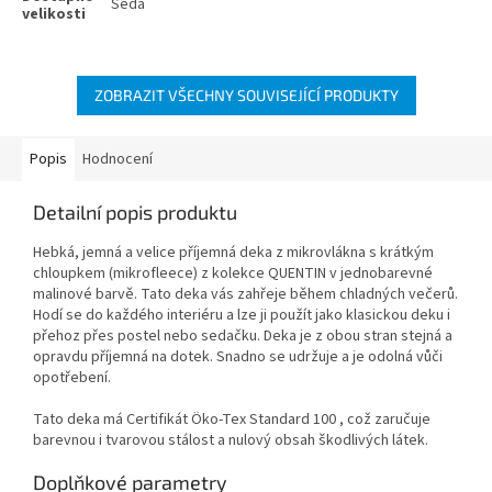
Šedá
ZOBRAZIT VŠECHNY SOUVISEJÍCÍ PRODUKTY
Popis
Hodnocení
Detailní popis produktu
Hebká, jemná a velice příjemná deka z mikrovlákna s krátkým
chloupkem (mikrofleece) z kolekce QUENTIN v jednobarevné
malinové barvě. Tato deka vás zahřeje během chladných večerů.
Hodí se do každého interiéru a lze ji použít jako klasickou deku i
přehoz přes postel nebo sedačku. Deka je z obou stran stejná a
opravdu příjemná na dotek. Snadno se udržuje a je odolná vůči
opotřebení.
Tato deka má Certifikát Öko​-Tex Standard 100 , což zaručuje
barevnou i tvarovou stálost a nulový obsah škodlivých látek.
Doplňkové parametry