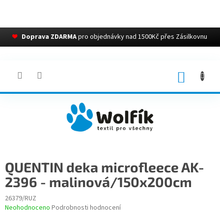
❤
Doprava ZDARMA
pro objednávky nad 1500Kč přes Zásilkovnu
Přejít
na
obsah
NÁKUP
KOŠÍK
QUENTIN deka microfleece AK-
2396 - malinová/150x200cm
26379/RUZ
Průměrné
Neohodnoceno
Podrobnosti hodnocení
hodnocení