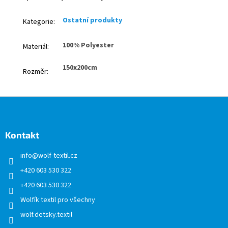
Ostatní produkty
Kategorie
:
100% Polyester
Materiál
:
150x200cm
Rozměr
:
Z
á
p
a
Kontakt
t
info
@
wolf-textil.cz
í
+420 603 530 322
+420 603 530 322
Wolfík textil pro všechny
wolf.detsky.textil