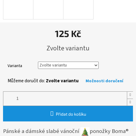
125 Kč
Měrná
Zvolte variantu
cena:
Varianta
Můžeme doručit do:
Zvolte variantu
Možnosti doručení
Přidat do košíku
Pánské a dámské slabé vánoční
ponožky Boma®