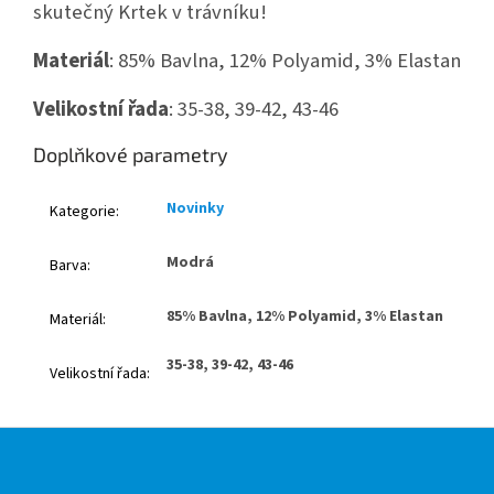
skutečný Krtek v trávníku!
Materiál
: 85% Bavlna, 12% Polyamid, 3% Elastan
Velikostní řada
: 35-38, 39-42, 43-46
Doplňkové parametry
Novinky
Kategorie
:
Modrá
Barva
:
85% Bavlna, 12% Polyamid, 3% Elastan
Materiál
:
35-38, 39-42, 43-46
Velikostní řada
:
Z
á
p