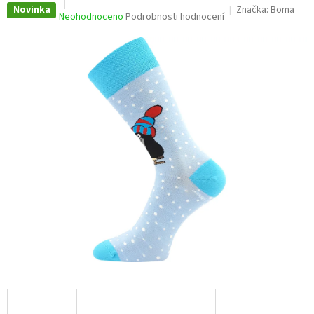
Novinka
Značka:
Boma
Průměrné
Neohodnoceno
Podrobnosti hodnocení
hodnocení
produktu
je
0,0
z
5
hvězdiček.