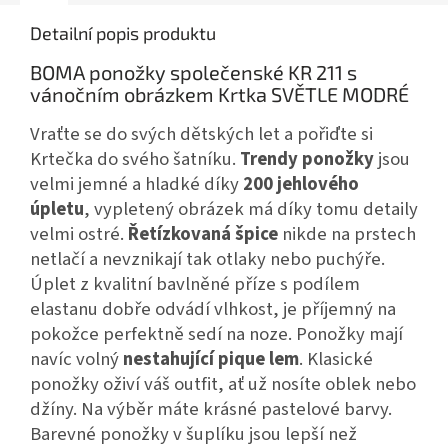
Detailní popis produktu
BOMA ponožky společenské KR 211 s
vánočním obrázkem Krtka SVĚTLE MODRÉ
Vraťte se do svých dětských let a pořiďte si
Krtečka do svého šatníku.
Trendy ponožky
jsou
velmi jemné a hladké díky
200 jehlového
úpletu
, vypletený obrázek má díky tomu detaily
velmi ostré.
Řetízkovaná špice
nikde na prstech
netlačí a nevznikají tak otlaky nebo puchýře.
Úplet z kvalitní bavlněné příze s podílem
elastanu dobře odvádí vlhkost, je příjemný na
pokožce perfektně sedí na noze. Ponožky mají
navíc volný
nestahující pique lem
. Klasické
ponožky oživí váš outfit, ať už nosíte oblek nebo
džíny. Na výběr máte krásné pastelové barvy.
Barevné ponožky v šuplíku jsou lepší než