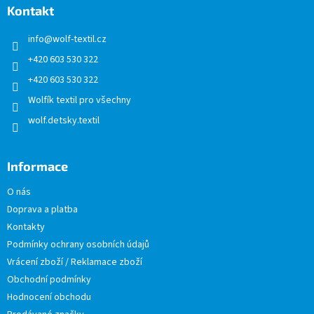
a
Kontakt
t
info
@
wolf-textil.cz
í
+420 603 530 322
+420 603 530 322
Wolfík textil pro všechny
wolf.detsky.textil
Informace
O nás
Doprava a platba
Kontakty
Podmínky ochrany osobních údajů
Vrácení zboží / Reklamace zboží
Obchodní podmínky
Hodnocení obchodu