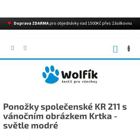
❤
Doprava ZDARMA
pro objednávky nad 1500Kč přes Zásilkovnu
Přejít
na
obsah
NÁKUP
KOŠÍK
Ponožky společenské KR 211 s
vánočním obrázkem Krtka -
světle modré