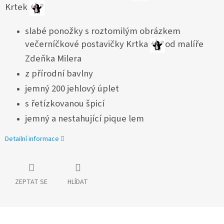
Krtek
slabé ponožky s roztomilým obrázkem
večerníčkové postavičky Krtka
od malíře
Zdeňka Milera
z přírodní bavlny
jemný 200 jehlový úplet
s řetízkovanou špicí
jemný a nestahující pique lem
Detailní informace
ZEPTAT SE
HLÍDAT