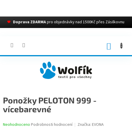
❤
Doprava ZDARMA
pro objednávky nad 1500Kč přes Zásilkovnu
Přejít
na
obsah
NÁKUP
KOŠÍK
Ponožky PELOTON 999 -
vícebarevné
Průměrné
Neohodnoceno
Podrobnosti hodnocení
Značka:
EVONA
hodnocení