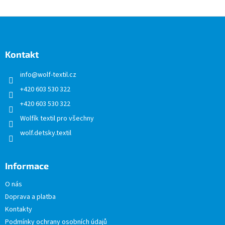
Z
á
p
a
Kontakt
t
info
@
wolf-textil.cz
í
+420 603 530 322
+420 603 530 322
Wolfík textil pro všechny
wolf.detsky.textil
Informace
O nás
Doprava a platba
Kontakty
Podmínky ochrany osobních údajů