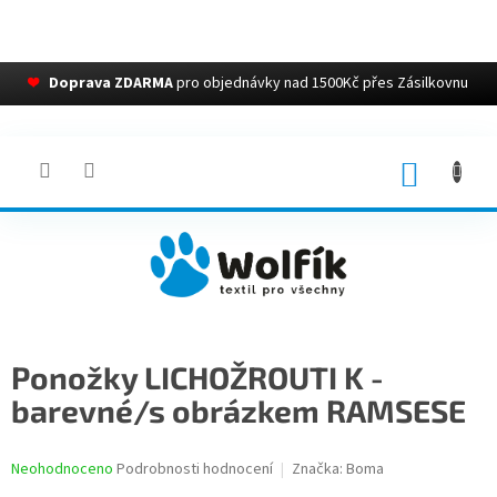
❤
Doprava ZDARMA
pro objednávky nad 1500Kč přes Zásilkovnu
Přejít
na
obsah
NÁKUP
KOŠÍK
Ponožky LICHOŽROUTI K -
barevné/s obrázkem RAMSESE
Průměrné
Neohodnoceno
Podrobnosti hodnocení
Značka:
Boma
hodnocení