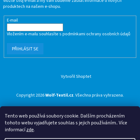
Vložte svůj e-mail a my vám budeme zasílat informace o nových
produktech na našem e-shopu.
E-mail
Vložením e-mailu souhlasíte s
podmínkami ochrany osobních údajů
PŘIHLÁSIT SE
Vytvořil Shoptet
Copyright 2026
Wolf-Textil.cz
. Všechna práva vyhrazena.
Tento web používá soubory cookie. Dalším procházením
tohoto webu vyjadřujete souhlas s jejich používáním.. Více
informací
zde
.