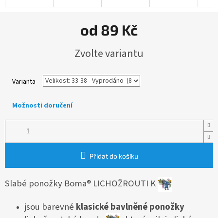
od
89 Kč
Měrná
Zvolte variantu
cena:
Varianta
Možnosti doručení
Přidat do košíku
Slabé ponožky Boma® LICHOŽROUTI K
jsou barevné
klasické bavlněné ponožky