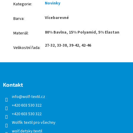
Novinky
Kategorie
:
Vícebarevné
Barva
:
80% Bavlna, 15% Polyamid, 5% Elastan
Materiál
:
27-32, 33-38, 39-42, 42-46
Velikostní řada
:
Z
á
p
a
Kontakt
t
info
@
wolf-textil.cz
í
+420 603 530 322
+420 603 530 322
Wolfík textil pro všechny
wolf.detsky.textil