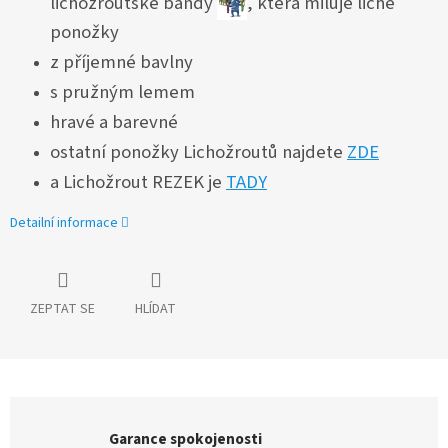
lichožroutské bandy
, která miluje liché
ponožky
z příjemné bavlny
s pružným lemem
hravé a barevné
ostatní ponožky Lichožroutů najdete
ZDE
a Lichožrout REZEK je
TADY
Detailní informace
ZEPTAT SE
HLÍDAT
Garance spokojenosti