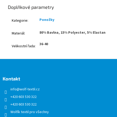
Doplňkové parametry
Ponožky
Kategorie
:
80% Bavlna, 15% Polyester, 5% Elastan
Materiál
:
36-40
Velikostní řada
:
Z
á
p
a
Kontakt
t
info
@
wolf-textil.cz
í
+420 603 530 322
+420 603 530 322
Wolfík textil pro všechny