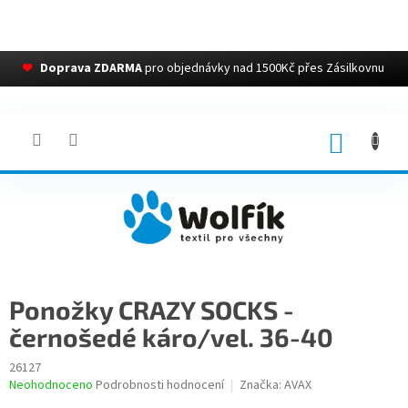
❤
Doprava ZDARMA
pro objednávky nad 1500Kč přes Zásilkovnu
Přejít
na
obsah
NÁKUP
KOŠÍK
Ponožky CRAZY SOCKS -
černošedé káro/vel. 36-40
26127
Průměrné
Neohodnoceno
Podrobnosti hodnocení
Značka:
AVAX
hodnocení