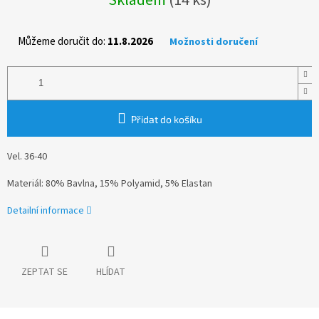
cena:
Můžeme doručit do:
11.8.2026
Možnosti doručení
Přidat do košíku
Vel. 36-40
Materiál: 80% Bavlna, 15% Polyamid, 5% Elastan
Detailní informace
ZEPTAT SE
HLÍDAT