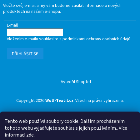
Vložte svůj e-mail a my vám budeme zasílat informace o nových
produktech na našem e-shopu.
E-mail
Vložením e-mailu souhlasíte s
podmínkami ochrany osobních údajů
PŘIHLÁSIT SE
Vytvořil Shoptet
Copyright 2026
Wolf-Textil.cz
. Všechna práva vyhrazena.
Tento web používá soubory cookie. Dalším procházením
tohoto webu vyjadřujete souhlas s jejich používáním.. Více
informací
zde
.