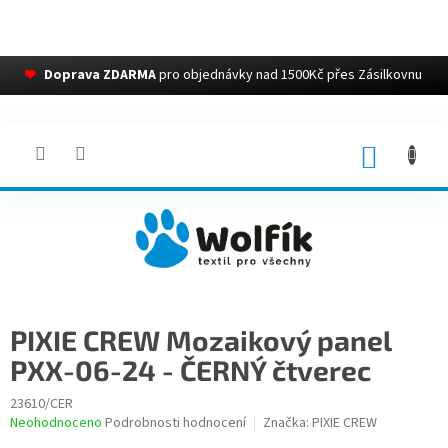
❤
Doprava ZDARMA
pro objednávky nad 1500Kč přes Zásilkovnu
Přejít
na
obsah
NÁKUP
KOŠÍK
PIXIE CREW Mozaikový panel
PXX-06-24 - ČERNÝ čtverec
23610/CER
Průměrné
Neohodnoceno
Podrobnosti hodnocení
Značka:
PIXIE CREW
hodnocení