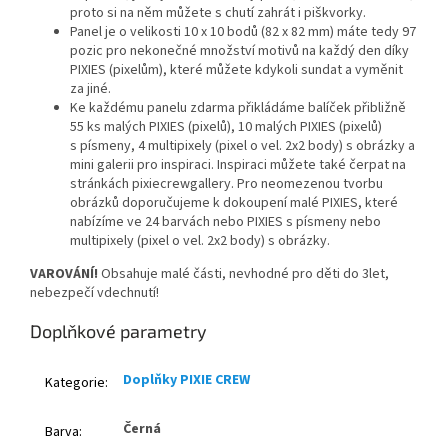
proto si na něm můžete s chutí zahrát i piškvorky.
Panel je o velikosti 10 x 10 bodů (82 x 82 mm) máte tedy 97
pozic pro nekonečné množství motivů na každý den díky
PIXIES (pixelům), které můžete kdykoli sundat a vyměnit
za jiné.
Ke každému panelu zdarma přikládáme balíček přibližně
55 ks malých PIXIES (pixelů), 10 malých PIXIES (pixelů)
s písmeny, 4 multipixely (pixel o vel. 2x2 body) s obrázky a
mini galerii pro inspiraci. Inspiraci můžete také čerpat na
stránkách pixiecrewgallery. Pro neomezenou tvorbu
obrázků doporučujeme k dokoupení malé PIXIES, které
nabízíme ve 24 barvách nebo PIXIES s písmeny nebo
multipixely (pixel o vel. 2x2 body) s obrázky.
VAROVÁNÍ!
Obsahuje malé části, nevhodné pro děti do 3let,
nebezpečí vdechnutí!
Doplňkové parametry
Doplňky PIXIE CREW
Kategorie
:
Černá
Barva
: