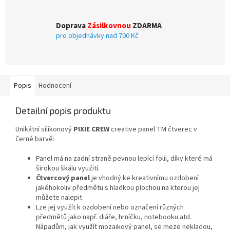
Doprava
Zásilkovnou
ZDARMA
pro objednávky nad 700 Kč
Popis
Hodnocení
Detailní popis produktu
Unikátní silikonový
PIXIE CREW
creative panel TM čtverec v
černé barvě:
Panel má na zadní straně pevnou lepící folii, díky které má
širokou škálu využití.
Čtvercový panel
je vhodný ke kreativnímu ozdobení
jakéhokoliv předmětu s hladkou plochou na kterou jej
můžete nalepit
Lze jej využít k ozdobení nebo označení různých
předmětů jako např. diáře, hrníčku, notebooku atd.
Nápadům, jak využít mozaikový panel, se meze nekladou,