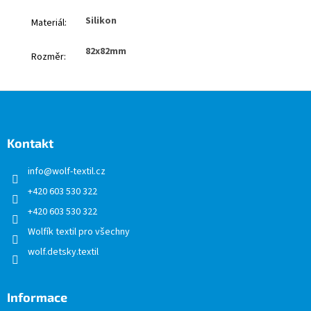
Silikon
Materiál
:
82x82mm
Rozměr
:
Z
á
p
a
Kontakt
t
info
@
wolf-textil.cz
í
+420 603 530 322
+420 603 530 322
Wolfík textil pro všechny
wolf.detsky.textil
Informace