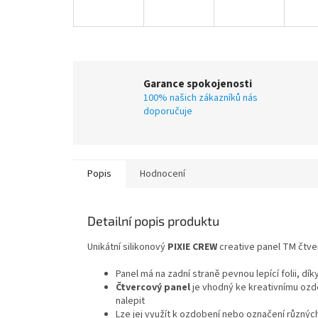
Garance spokojenosti
100% našich zákazníků nás
doporučuje
Popis
Hodnocení
Detailní popis produktu
Unikátní silikonový
PIXIE CREW
creative panel TM čtve
Panel má na zadní straně pevnou lepící folii, dík
Čtvercový panel
je vhodný ke kreativnímu ozd
nalepit
Lze jej využít k ozdobení nebo označení různýc