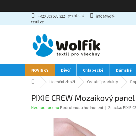
Přejít
+420 603 530 322
info@wolf-
na
textil.cz
obsah
NOVINKY
Dívčí
Chlapecké
Dámské
Domů
Licenční zboží
Ostatní produkty
Do
PIXIE CREW Mozaikový panel
Průměrné
Neohodnoceno
Podrobnosti hodnocení
Značka:
PIXIE 
hodnocení
produktu
je
0,0