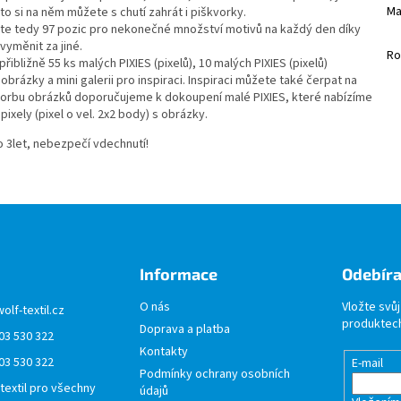
Ma
o si na něm můžete s chutí zahrát i piškvorky.
 máte tedy 97 pozic pro nekonečné množství motivů na každý den díky
vyměnit za jiné.
Ro
bližně 55 ks malých PIXIES (pixelů), 10 malých PIXIES (pixelů)
 obrázky a mini galerii pro inspiraci. Inspiraci můžete také čerpat na
vorbu obrázků doporučujeme k dokoupení malé PIXIES, které nabízíme
ixely (pixel o vel. 2x2 body) s obrázky.
 3let, nebezpečí vdechnutí!
Informace
Odebíra
O nás
Vložte svů
wolf-textil.cz
produktech
Doprava a platba
03 530 322
Kontakty
03 530 322
E-mail
Podmínky ochrany osobních
 textil pro všechny
údajů