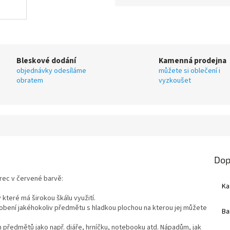
Bleskové dodání
Kamenná prodejna
objednávky odesíláme
můžete si oblečení i
obratem
vyzkoušet
Dop
rec v červené barvě:
Ka
y které má širokou škálu využití.
obení jakéhokoliv předmětu s hladkou plochou na kterou jej můžete
Ba
h předmětů jako např. diáře, hrníčku, notebooku atd. Nápadům, jak