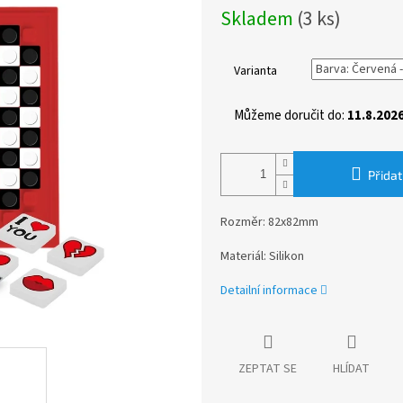
Měrná
Skladem
(3 ks)
cena:
Varianta
Můžeme doručit do:
11.8.202
Přidat
Rozměr: 82x82mm
Materiál: Silikon
Detailní informace
ZEPTAT SE
HLÍDAT