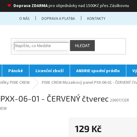
❤
Doprava ZDARMA
pro objednávky nad 1500Kč přes Zásilkovnu
O NÁS
DOPRAVA A PLATBA
KONTAKTY
HLEDAT
Pánské
Licenční zboží
ANDRIE spodní prádlo
Vý
plňky PIXIE CREW
PIXIE CREW Mozaikový panel PXX-06-01 - ČERVENÝ čt
 PXX-06-01 - ČERVENÝ čtverec
23607/CER
CREW
129 Kč