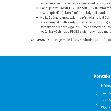
využít mozaikový panel, se meze nekladou, prot
Panel je o velikosti 10 x 10 bodů (82 x 82 mm)
PIXIES (pixelům), které můžete kdykoli sundat a 
Ke každému panelu zdarma přikládáme balíček při
s písmeny, 4 multipixely (pixel o vel. 2x2 body) s
stránkách pixiecrewgallery. Pro neomezenou t
ve 24 barvách nebo PIXIES s písmeny nebo multip
VAROVÁNÍ!
Obsahuje malé části, nevhodné pro děti do
Z
á
p
a
Kontakt
t
í
info
@
+420 6
+420 6
Wolfík