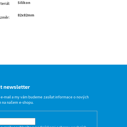
Silikon
teriál
:
82x82mm
změr
:
t newsletter
j e-mail a my vám budeme zasílat informace o nových
 na našem e-shopu.