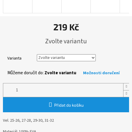
219 Kč
Měrná
Zvolte variantu
cena:
Varianta
Můžeme doručit do:
Zvolte variantu
Možnosti doručení
Přidat do košíku
Vel. 25-26, 27-28, 29-30, 31-32
Materiál: 100% EVA