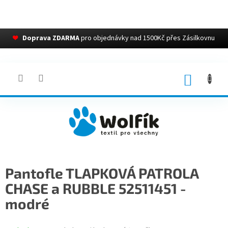
❤
Doprava ZDARMA
pro objednávky nad 1500Kč přes Zásilkovnu
Přejít
na
obsah
NÁKUP
KOŠÍK
Pantofle TLAPKOVÁ PATROLA
CHASE a RUBBLE 52511451 -
modré