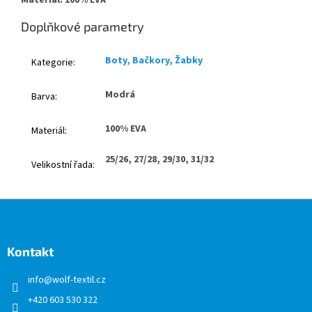
Materiál: 100% EVA
Doplňkové parametry
Boty, Bačkory, Žabky
Kategorie
:
Modrá
Barva
:
100% EVA
Materiál
:
25/26, 27/28, 29/30, 31/32
Velikostní řada
:
Z
á
p
a
Kontakt
t
info
@
wolf-textil.cz
í
+420 603 530 322