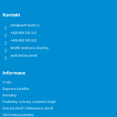
á
p
a
Kontakt
t
info
@
wolf-textil.cz
í
+420 603 530 322
+420 603 530 322
Wolfík textil pro všechny
wolf.detsky.textil
Informace
O nás
Doprava a platba
Kontakty
Podmínky ochrany osobních údajů
Vrácení zboží / Reklamace zboží
Obchodní podmínky