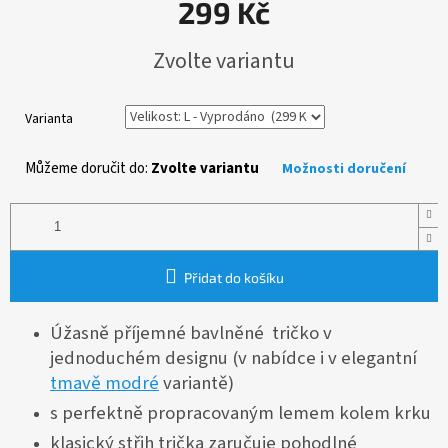
299 Kč
Měrná
Zvolte variantu
cena:
Varianta
Můžeme doručit do:
Zvolte variantu
Možnosti doručení
Přidat do košíku
Úžasně příjemné bavlněné tričko v
jednoduchém designu (v nabídce i v elegantní
tmavě modré
variantě)
s perfektně propracovaným lemem kolem krku
klasický střih trička zaručuje pohodlné