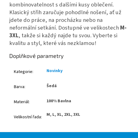
kombinovatelnost s dalšími kusy oblečení.
Klasický střih zaručuje pohodlné nošení, ať už
jdete do práce, na procházku nebo na
neformální setkání. Dostupné ve velikostech
M-
3XL
, takže si každý najde tu svou. Vyberte si
kvalitu a styl, které vás nezklamou!
Doplňkové parametry
Novinky
Kategorie
:
Šedá
Barva
:
100% Bavlna
Materiál
:
M, L, XL, 2XL, 3XL
Velikostní řada
:
Z