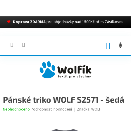
❤
Doprava ZDARMA
pro objednávky nad 1500Kč přes Zásilkovnu
Přejít
na
obsah
NÁKUP
KOŠÍK
Pánské triko WOLF S2571 - šedá
Průměrné
Neohodnoceno
Podrobnosti hodnocení
Značka:
WOLF
hodnocení
produktu
je