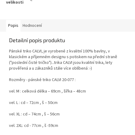
Popis
Hodnocení
Detailní popis produktu
Pánské triko CALVI, je vyrobené z kvalitní 100% bavlny, v
klasickém a příjemném designu s potiskem na přední straně
("poslední čisté tričko")...trika CALVI jsou kvalitní trika, lety
prověřená a u zákazníků stále více oblíbená :-)
Rozměry - pánské triko CALVI 20-077 :
vel. M : celková délka – 69cm , šířka – 48cm
vel. L : cd – 72cm , š – 50cm
vel. XL : cd – 74cm , š – 56cm
vel. 2XL: cd - 77cm , š -59cm