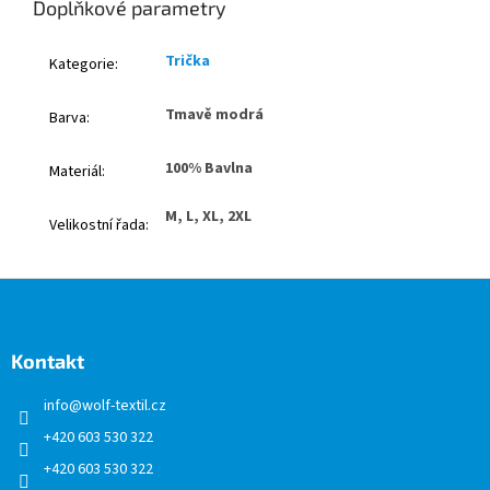
Doplňkové parametry
Trička
Kategorie
:
Tmavě modrá
Barva
:
100% Bavlna
Materiál
:
M, L, XL, 2XL
Velikostní řada
:
Z
á
p
a
Kontakt
t
info
@
wolf-textil.cz
í
+420 603 530 322
+420 603 530 322