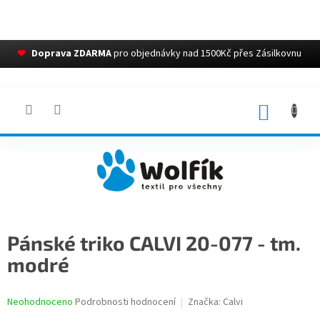
❤
Doprava ZDARMA
pro objednávky nad 1500Kč přes Zásilkovnu
Přejít
na
obsah
NÁKUP
KOŠÍK
Pánské triko CALVI 20-077 - tm.
modré
Průměrné
Neohodnoceno
Podrobnosti hodnocení
Značka:
Calvi
hodnocení