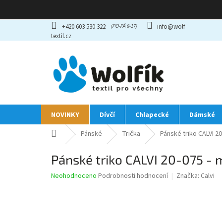
Přejít
+420 603 530 322
info@wolf-
na
textil.cz
obsah
NOVINKY
Dívčí
Chlapecké
Dámské
Domů
Pánské
Trička
Pánské triko CALVI 2
Pánské triko CALVI 20-075 -
Průměrné
Neohodnoceno
Podrobnosti hodnocení
Značka:
Calvi
hodnocení
produktu
je
0,0