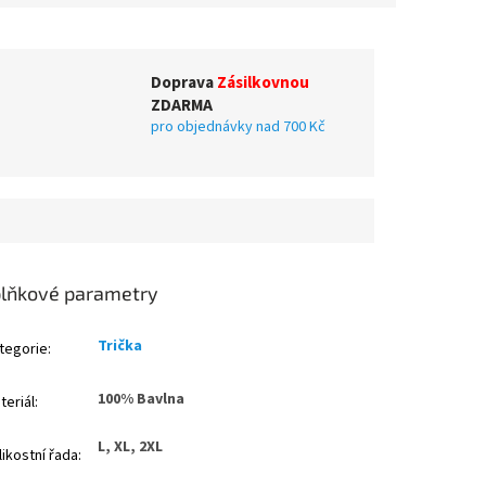
Doprava
Zásilkovnou
ZDARMA
pro objednávky nad 700 Kč
lňkové parametry
Trička
tegorie
:
100% Bavlna
teriál
:
L, XL, 2XL
likostní řada
: