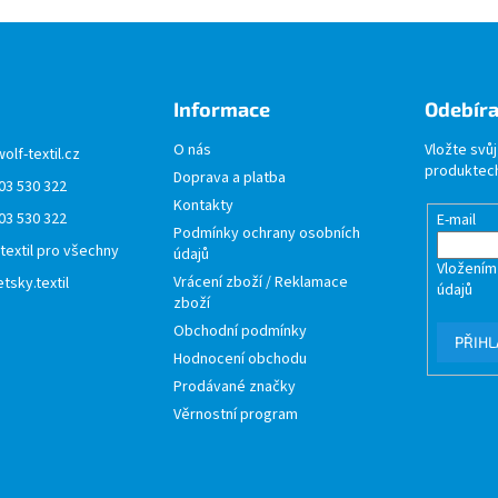
Informace
Odebíra
O nás
Vložte svů
wolf-textil.cz
produktech
Doprava a platba
03 530 322
Kontakty
03 530 322
E-mail
Podmínky ochrany osobních
 textil pro všechny
údajů
Vložením
Vrácení zboží / Reklamace
tsky.textil
údajů
zboží
Obchodní podmínky
PŘIHL
Hodnocení obchodu
Prodávané značky
Věrnostní program