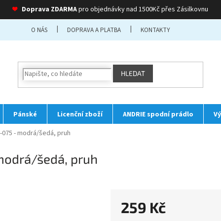
❤
Doprava ZDARMA
pro objednávky nad 1500Kč přes Zásilkovnu
O NÁS
DOPRAVA A PLATBA
KONTAKTY
HLEDAT
Pánské
Licenční zboží
ANDRIE spodní prádlo
Vý
0-075 - modrá/šedá, pruh
 modrá/šedá, pruh
259 Kč