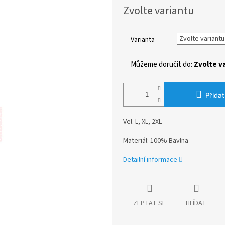
Měrná
Zvolte variantu
cena:
Varianta
Můžeme doručit do:
Zvolte v
Přidat
Vel. L, XL, 2XL
Materiál: 100% Bavlna
Detailní informace
ZEPTAT SE
HLÍDAT