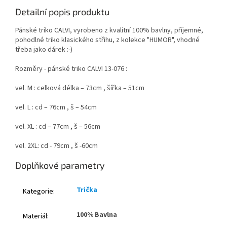
Detailní popis produktu
Pánské triko CALVI, vyrobeno z kvalitní 100% bavlny, příjemné,
pohodlné triko klasického střihu, z kolekce "HUMOR", vhodné
třeba jako dárek :-)
Rozměry - pánské triko CALVI 13-076 :
vel. M : celková délka – 73cm , šířka – 51cm
vel. L : cd – 76cm , š – 54cm
vel. XL : cd – 77cm , š – 56cm
vel. 2XL: cd - 79cm , š -60cm
Doplňkové parametry
Trička
Kategorie
:
100% Bavlna
Materiál
: