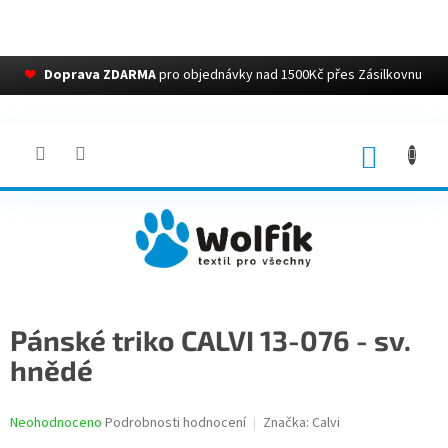
❤
Doprava ZDARMA
pro objednávky nad 1500Kč přes Zásilkovnu
Přejít
na
obsah
NÁKUP
KOŠÍK
Pánské triko CALVI 13-076 - sv.
hnědé
Průměrné
Neohodnoceno
Podrobnosti hodnocení
Značka:
Calvi
hodnocení