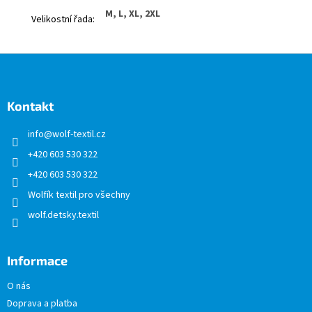
M, L, XL, 2XL
Velikostní řada
:
Z
á
p
a
Kontakt
t
info
@
wolf-textil.cz
í
+420 603 530 322
+420 603 530 322
Wolfík textil pro všechny
wolf.detsky.textil
Informace
O nás
Doprava a platba