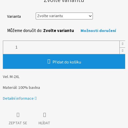
cena:
Varianta
Můžeme doručit do:
Zvolte variantu
Možnosti doručení
Přidat do košíku
Vel. M-2XL
Materiál: 100% bavlna
Detailní informace
ZEPTAT SE
HLÍDAT