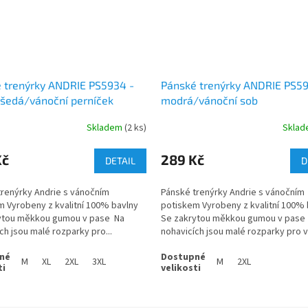
 trenýrky ANDRIE PS5934 -
Pánské trenýrky ANDRIE PS59
šedá/vánoční perníček
modrá/vánoční sob
Skladem
(2 ks)
Skla
Kč
289 Kč
DETAIL
D
trenýrky Andrie s vánočním
Pánské trenýrky Andrie s vánočním
 Vyrobeny z kvalitní 100% bavlny
potiskem Vyrobeny z kvalitní 100% 
ytou měkkou gumou v pase Na
Se zakrytou měkkou gumou v pase
ch jsou malé rozparky pro...
nohavicích jsou malé rozparky pro v
komfort a...
M
XL
2XL
3XL
M
2XL