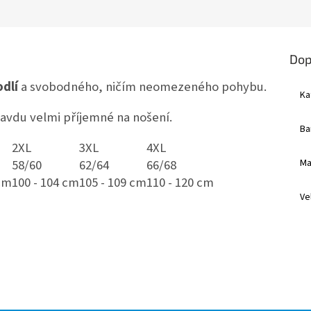
Dop
dlí
a svobodného, ničím neomezeného pohybu.
Ka
avdu velmi příjemné na nošení.
Ba
2XL
3XL
4XL
58/60
62/64
66/68
Ma
 cm
100 - 104 cm
105 - 109 cm
110 - 120 cm
Ve