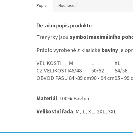
Popis
Hodnocení
Detailní popis produktu
Trenýrky jsou
symbol maximálního
poho
Prádlo vyrobené z klasické
bavlny
je opr
VELIKOSTI
M
L
XL
CZ VELIKOSTI
46/48
50/52
54/56
OBVOD PASU
84 -89 cm
90 - 94 cm
95 - 99
Materiál
: 100% Bavlna
Velikostní řada
: M, L, XL, 2XL, 3XL