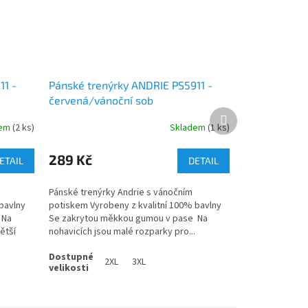
11 -
Pánské trenýrky ANDRIE PS5911 -
červená/vánoční sob
Další
produkt
dem
(2 ks)
Skladem
(1 ks)
289 Kč
ETAIL
DETAIL
Pánské trenýrky Andrie s vánočním
bavlny
potiskem Vyrobeny z kvalitní 100% bavlny
 Na
Se zakrytou měkkou gumou v pase Na
ětší
nohavicích jsou malé rozparky pro...
2XL
3XL