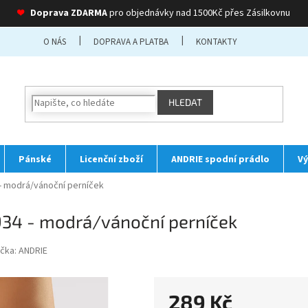
❤
Doprava ZDARMA
pro objednávky nad 1500Kč přes Zásilkovnu
O NÁS
DOPRAVA A PLATBA
KONTAKTY
HLEDAT
Pánské
Licenční zboží
ANDRIE spodní prádlo
Vý
- modrá/vánoční perníček
34 - modrá/vánoční perníček
čka:
ANDRIE
289 Kč