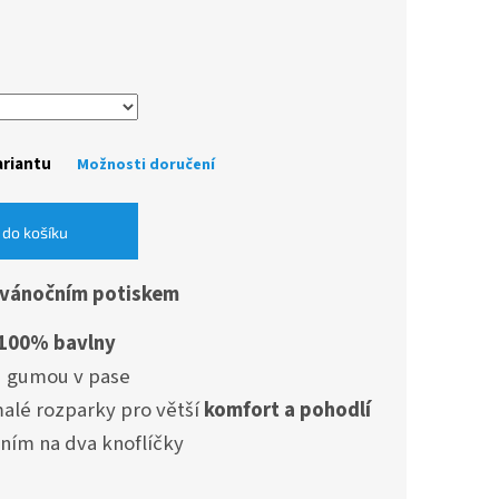
ariantu
Možnosti doručení
 do košíku
vánočním potiskem
 100% bavlny
u gumou v pase
malé rozparky pro větší
komfort a pohodlí
ním na dva knoflíčky