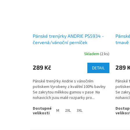
Pánské trenýrky ANDRIE PS5934 -
Pánské
červená/vánoční perníček
tmavě 
Skladem
(2 ks)
289 Kč
289 
DETAIL
Pánské trenýrky Andrie s vánočním
Pánské 
potiskem Vyrobeny z kvalitní 100% bavlny
potiskem
Se zakrytou měkkou gumou v pase Na
Se zakr
nohavicích jsou malé rozparky pro...
nohavicí
M
2XL
3XL