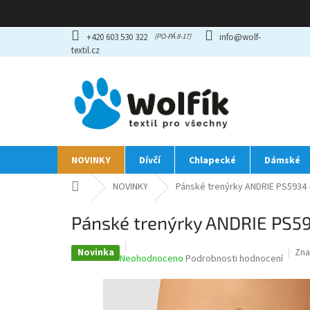
Přejít
+420 603 530 322
info@wolf-
na
textil.cz
obsah
NOVINKY
Dívčí
Chlapecké
Dámské
Domů
NOVINKY
Pánské trenýrky ANDRIE PS5934 
Pánské trenýrky ANDRIE PS59
Novinka
Zna
Průměrné
Neohodnoceno
Podrobnosti hodnocení
hodnocení
produktu
je