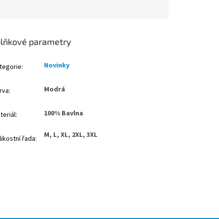
lňkové parametry
Novinky
tegorie
:
Modrá
rva
:
100% Bavlna
teriál
:
M, L, XL, 2XL, 3XL
likostní řada
: