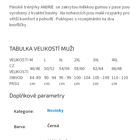
Pánské trenýrky ANDRIE se zakrytou měkkou gumou v pase jsou
vyrobeny z kvalitní bavlny . Na nohavicích jsou malé rozparky pro
větší komfort a pohodlí . Poklopec s rozepínáním na dva
knoflíčky .
TABULKA VELIKOSTÍ MUŽI
VELIKOSTI
M
L
XL
2XL
3XL
4XL
CZ
46/48
50/52
54/56
58/60
62/64
66/68
VELIKOSTI
OBVOD
84 -89
90 - 94
95 - 99
100 - 104
105 - 109
110 - 120
PASU
cm
cm
cm
cm
cm
cm
Doplňkové parametry
Novinky
Kategorie
:
Černá
Barva
: