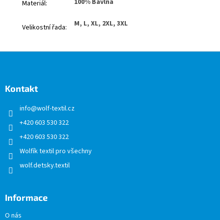
100% Bavlna
Materiál
:
M, L, XL, 2XL, 3XL
Velikostní řada
:
Z
á
p
a
Kontakt
t
info
@
wolf-textil.cz
í
+420 603 530 322
+420 603 530 322
Wolfík textil pro všechny
wolf.detsky.textil
Informace
O nás