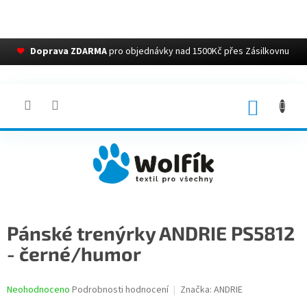
❤
Doprava ZDARMA
pro objednávky nad 1500Kč přes Zásilkovnu
Přejít
na
obsah
NÁKUP
KOŠÍK
Pánské trenýrky ANDRIE PS5812
- černé/humor
Průměrné
Neohodnoceno
Podrobnosti hodnocení
Značka:
ANDRIE
hodnocení