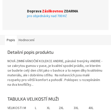
Doprava
Zásilkovnou
ZDARMA
pro objednávky nad 700 Kč
Popis
Hodnocení
Detailní popis produktu
NOVÁ ZIMNÍ-VÁNOČNÍ KOLEKCE ANDRIE, pánské trenýrky ANDRIE -
se zakrytou gumou v pase, je kvalitní spodní prádlo, ve kterém
se budete celý den cítit jako v bavlnce a to nejen díky kvalitnímu
materiálu, ale i dobrému střihu. Na nohavicích jsou malé
rozparky pro větší komfort a pohodlí . Poklopec s rozepínáním
na dva knoflíčky...
TABULKA VELIKOSTÍ MUŽI
VELIKOSTI
M
L
XL
2XL
3XL
4XL