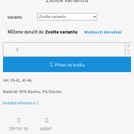
cena:
Varianta
Můžeme doručit do:
Zvolte variantu
Možnosti doručení
Přidat do košíku
Vel. 39-42, 43-46
Materiál: 95% Bavlna, 5% Elastan
Detailní informace
ZEPTAT SE
HLÍDAT