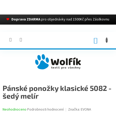
❤
Doprava ZDARMA
pro objednávky nad 1500Kč přes Zásilkovnu
Přejít
na
obsah
NÁKUP
KOŠÍK
Pánské ponožky klasické 5082 -
šedý melír
Průměrné
Neohodnoceno
Podrobnosti hodnocení
Značka:
EVONA
hodnocení