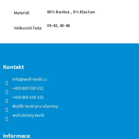
95% Bavlna , 5% Elastan
Materiál
:
39-42, 43-46
Velikostní řada
:
Z
á
p
a
Kontakt
t
info
@
wolf-textil.cz
í
+420 603 530 322
+420 603 530 322
Wolfík textil pro všechny
wolf.detsky.textil
Informace