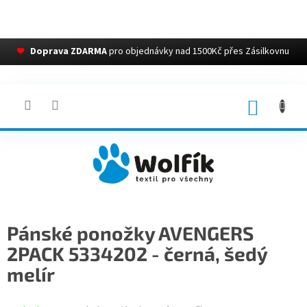
❤
Doprava ZDARMA
pro objednávky nad 1500Kč přes Zásilkovnu
Přejít
na
obsah
NÁKUP
KOŠÍK
Pánské ponožky AVENGERS
2PACK 5334202 - černá, šedý
melír