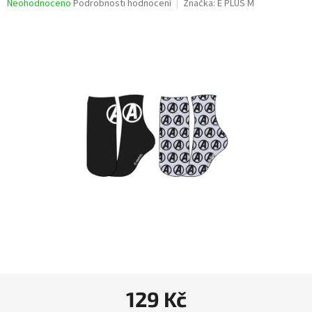
Průměrné
Neohodnoceno
Podrobnosti hodnocení
Značka:
E PLUS M
hodnocení
produktu
je
0,0
z
5
hvězdiček.
129 Kč