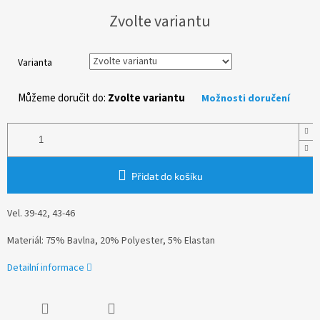
Měrná
Zvolte variantu
cena:
Varianta
Můžeme doručit do:
Zvolte variantu
Možnosti doručení
Přidat do košíku
Vel. 39-42, 43-46
Materiál: 75% Bavlna, 20% Polyester, 5% Elastan
Detailní informace