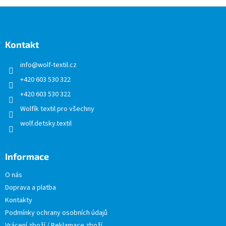
Z
á
p
a
Kontakt
t
info
@
wolf-textil.cz
í
+420 603 530 322
+420 603 530 322
Wolfík textil pro všechny
wolf.detsky.textil
Informace
O nás
Doprava a platba
Kontakty
Podmínky ochrany osobních údajů
Vrácení zboží / Reklamace zboží