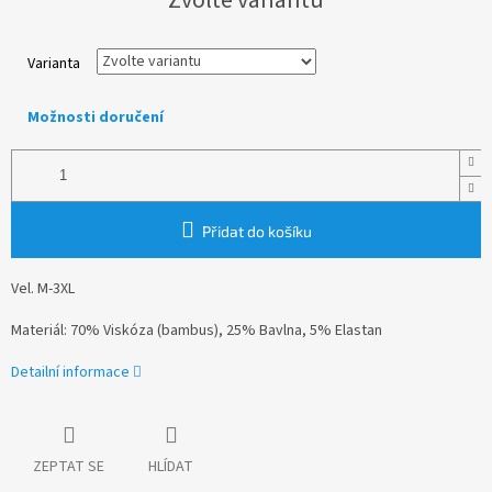
cena:
Varianta
Možnosti doručení
Přidat do košíku
Vel. M-3XL
Materiál:
70% Viskóza (bambus), 25% Bavlna, 5% Elastan
Detailní informace
ZEPTAT SE
HLÍDAT