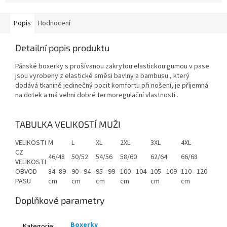
Popis
Hodnocení
Detailní popis produktu
Pánské boxerky s prošívanou zakrytou elastickou gumou v pase
jsou vyrobeny z elastické směsi bavlny a bambusu , který
dodává tkanině jedinečný pocit komfortu při nošení, je příjemná
na dotek a má velmi dobré termoregulační vlastnosti .
TABULKA VELIKOSTÍ MUŽI
VELIKOSTI
M
L
XL
2XL
3XL
4XL
CZ
46/48
50/52
54/56
58/60
62/64
66/68
VELIKOSTI
OBVOD
84 -89
90 - 94
95 - 99
100 - 104
105 - 109
110 - 120
PASU
cm
cm
cm
cm
cm
cm
Doplňkové parametry
Boxerky
Kategorie
: