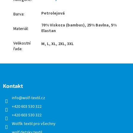
Petrolejová
Barva
:
70% Viskoza (bambus), 25% Bavlna, 5%
Materiál
:
Elastan
Velikostní
M, L, XL, 2XL, 3XL
řada
:
Z
á
p
a
Kontakt
t
info
@
wolf-textil.cz
í
+420 603 530 322
+420 603 530 322
Wolfík textil pro všechny
wolf.detsky.textil