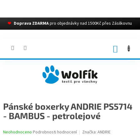
❤
Doprava ZDARMA
pro objednávky nad 1500Kč přes Zásilkovnu
Přejít
na
obsah
NÁKUP
KOŠÍK
Pánské boxerky ANDRIE PS5714
- BAMBUS - petrolejové
Průměrné
Neohodnoceno
Podrobnosti hodnocení
Značka:
ANDRIE
hodnocení