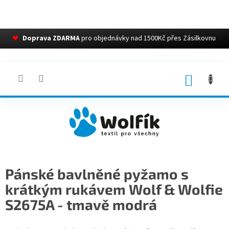
❤
Doprava ZDARMA
pro objednávky nad 1500Kč přes Zásilkovnu
Přejít
na
obsah
NÁKUP
KOŠÍK
Pánské bavlněné pyžamo s
krátkým rukávem Wolf & Wolfie
S2675A - tmavě modrá