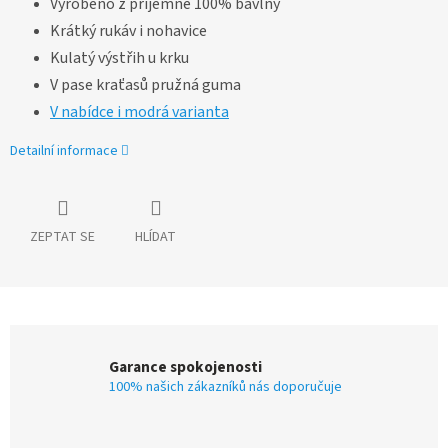
Vyrobeno z příjemné 100% bavlny
Krátký rukáv i nohavice
Kulatý výstřih u krku
V pase kraťasů pružná guma
V nabídce i modrá varianta
Detailní informace
ZEPTAT SE
HLÍDAT
Garance spokojenosti
100% našich zákazníků nás doporučuje