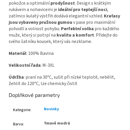
pokožce a optimální
prodyšnost
. Design s krátkým
rukávem a nohavicemi je
ideální pro teplejší noci
,
zatímco kulatý výstřih dodává elegantní vzhled.
Kraťasy
jsou vybaveny pružnou gumou
v pase pro maximální
pohodlí a volnost pohybu.
Perfektní volba
pro každého
muže, který si potrpí na
kvalitu a komfort
. Přidejte do
svého šatníku kousek, který vás nezklame.
Materiál
: 100% Bavlna
Velikostní řada
: M-3XL
Údržba
: praní na 30°C, sušit při nízké teplotě, nebělit,
žehlit do 120°C, lze chemicky čistit
Doplňkové parametry
Novinky
Kategorie
:
Tmavě modrá
Barva
: