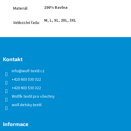
100% Bavlna
Materiál
:
M, L, XL, 2XL, 3XL
Velikostní řada
:
Z
á
p
a
Kontakt
t
info
@
wolf-textil.cz
í
+420 603 530 322
+420 603 530 322
Wolfík textil pro všechny
wolf.detsky.textil
Informace