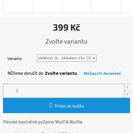
399 Kč
Měrná
Zvolte variantu
cena:
Varianta
Můžeme doručit do:
Zvolte variantu
Možnosti doručení
Přidat do košíku
Pánské bavlněné pyžamo Wolf & Wolfie