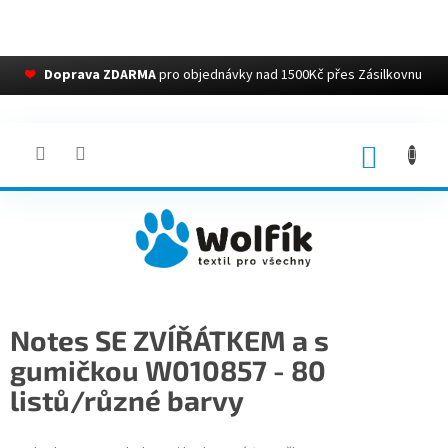
❤
Doprava ZDARMA
pro objednávky nad 1500Kč přes Zásilkovnu
Přejít
na
obsah
NÁKUP
KOŠÍK
Notes SE ZVÍŘÁTKEM a s
gumičkou W010857 - 80
listů/různé barvy