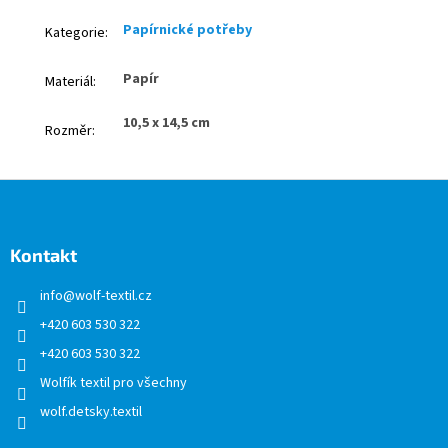
Papírnické potřeby
Kategorie
:
Papír
Materiál
:
10,5 x 14,5 cm
Rozměr
:
Z
á
p
a
Kontakt
t
info
@
wolf-textil.cz
í
+420 603 530 322
+420 603 530 322
Wolfík textil pro všechny
wolf.detsky.textil