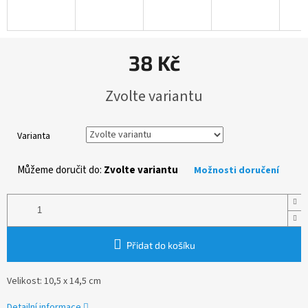
38 Kč
Měrná
Zvolte variantu
cena:
Varianta
Můžeme doručit do:
Zvolte variantu
Možnosti doručení
Přidat do košíku
Velikost: 10,5 x 14,5 cm
Detailní informace